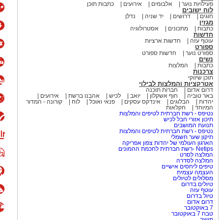
פעילויות נוער
אלבומים
אירועים
כתבות תוכן
לוח ישובים
חוגים
דרושים
יד שניה
נדלן
מגזין
כתבות
מתכונים
אסטרולוגיה
חדשות
עוטף עזה
חדשות ארציות
ספורט
ספורט נוער
חדשות ספורט
נשים
כתבות
המלצות
צרכנות
תוכן שיווקי
אטרקציות והמלצות לבילוי
דרום אדום
חברות תוכנה
באר טוביה
חוף אשקלון
יואב
לכיש
אהבנו ברשת
אירועים
יהדות
הבלוגים
אינדקס עסקים
פנאי ואוכל
לוח
קורונה - המדור
המיוחד
חקלאות
נטיפס - רשת חברתית לטיפים והמלצות
תיכון אזורי חבל לכיש
תנועת המושבים
נטיפס - רשת חברתית לטיפים והמלצות
תיקון שער חשמלי
הארגון העולמי של יהדות צפון אפריקה
Netips -רשת חברתית לחכמת ההמונים
המלצה לסרט
המלצה לסדרה
טיפים ליחסים אישיים
העצמה עצמית
מסלולים לטיולים
טיולים בדרום
עוטף עזה
טיול בדרום
דרום אדום
7 באוקטובר
טבח 7 באוקטובר
מושב