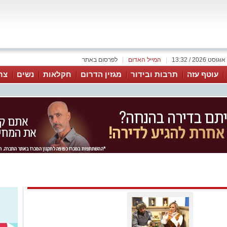
|
המייל האדום
|
לפרסום באתר
עוטף עזה
תרבות ובידור
מגזין הדרום
חקלאות
נשים
צר