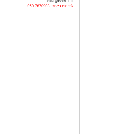
elda@isnet.co.il
לפרסום באתר : 050-7870908