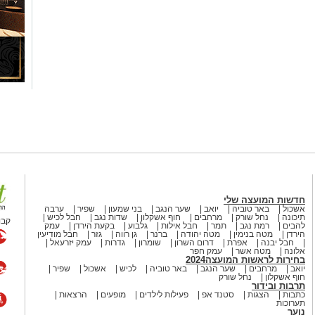
חדשות המועצה שלי
אשכול
באר טוביה
יואב
שער הנגב
בני שמעון
שפיר
ערבה
תיכונה
נחל שורק
מרחבים
חוף אשקלון
שדות נגב
חבל לכיש
קבו
להבים
רמת נגב
תמר
חבל אילות
גלבוע
בקעת הירדן
עמק
הירדן
מטה בנימין
מטה יהודה
ברנר
גן רווה
גזר
חבל מודיעין
חבל יבנה
אפרת
דרום השרון
שומרון
גדרות
עמק יזרעאל
אלונה
מטה אשר
עמק חפר
בחירות לראשות המועצה2024
יואב
מרחבים
שער הנגב
באר טוביה
לכיש
אשכול
שפיר
חוף אשקלון
נחל שורק
תרבות ובידור
כתבות
הצגות
סטנד אפ
פעילות לילדים
מופעים
הרצאות
תערוכות
נוער