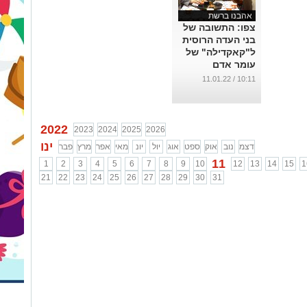
אהבנו ברשת
צפו: התשובה של
בני העדה הרוסית
ל"קאקדילה" של
עומר אדם
שהסעיר את
10:11 / 11.01.22
הרשת
...
2022
2023
2024
2025
2026
ינו
דצמ
נוב
אוק
ספט
אוג
יול
יונ
מאי
אפר
מרץ
פבר
11
1
2
3
4
5
6
7
8
9
10
12
13
14
15
1
21
22
23
24
25
26
27
28
29
30
31