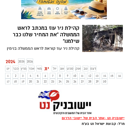
130 מבנים נוספים בעתיד
קהילת ניר עוז במכתב לראש
הממשלה "את המחיר שלנו כבר
שילמנו"
קהילת ניר עוז קוראת לראש הממשלה בנימין
נתניהו: ״אנחנו יודעים, יש שיח על המחיר,
אבל אנחנו את המחיר שלנו כבר שילמנו.
2024
2025
2026
שילמנו אותו בדם של יקרינו, בחירות של
יונ
דצמ
נוב
אוק
ספט
אוג
יול
מאי
אפר
מרץ
פבר
ינו
אהובינו, בבריאות הגוף והנפש של כל מעגלי
1
2
3
4
5
6
7
8
9
10
11
12
13
14
15
16
קהילת ניר עוז. אנחנו קוראים לך ראש
17
18
19
20
21
22
23
24
25
26
27
28
29
30
הממשלה, אל תתן לנו לשלם מחיר נוסף. אל
תתן לחיי אדם להיות משתנה במשוואה
פוליטית״. מצורף מכתב שהקהילה שלחה
הערב ללשכת לראש הממשלה בנימין נתניהו
יישובניק נט -אתר הבית של יישובי הדרום
מו"ל: קבוצת ישראל נט בע"מ