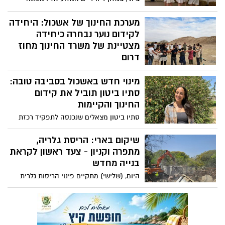
קהילת בארי כבר יותר משמונה חודשים.
מערכת החינוך של אשכול: היחידה
לקידום נוער נבחרה כיחידה
מצטיינת של משרד החינוך מחוז
דרום
היחידה לקידום נוער של אשכול, שהוקמה על
מינוי חדש באשכול בסביבה טובה:
ידי המועצה לפני ארבע שנים בלבד, נבחרה
כיחידה מצטיינת על ידי משרד החינוך מחוז
סתיו ביטון תוביל את קידום
דרום.
החינוך והקיימות
סתיו ביטון מצאלים שנכנסה לתפקיד רכזת
חינוך סביבתי באגף סביבה וקיימות במועצה
שיקום בארי: הריסת גלריה,
מתפרה וקניון - צעד ראשון לקראת
בנייה מחדש
היום, (שלישי) מתקיים פינוי הריסות גלרית
בארי, מתפרת בארי וקניון בארי, שנחרבו
בשבת השחורה - כחלק מתוכנית מנהלת
תקומה לשיקום, חידוש ופיתוח. בבארי
עתידים להיהרס ולהיבנות מחדש עוד כ-120-