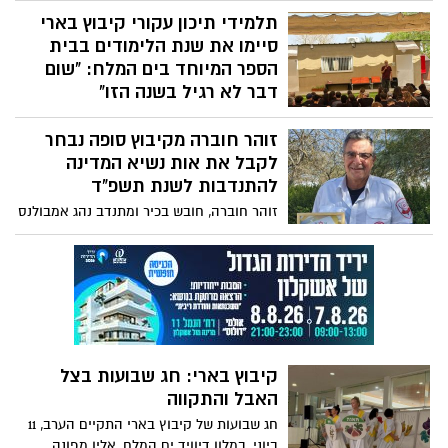
היום, (שני) התקיים בקיבוץ בארי טקס הנחת
ברזל״. 89% מהמשקים באזור דיווחו על
תלמידי תיכון עקורי קיבוץ בארי
אבן הפינה לשכונת "השקמים" החדשה, בה
פגיעה כלשהי בעקבות המלחמה, מתוכם 19%
עתידים להבנות מן היסוד 52 בתים.
סיימו את שנת הלימודים בבית
מהמשקים עצרו פעילות לחלוטין.
הספר המיוחד בים המלח: "שום
דבר לא רגיל בשנה הזו"
היום מסיימים תלמידי תיכון בכל הארץ את
זוהר חוברה מקיבוץ סופה נבחר
שנת הלימודים. שנת הלימודים מסתיימת גם
עבור בני הנוער עקורי קיבוץ בארי, שלמדו
לקבל את אות נשיא המדינה
השנה בבית ספר מיוחד שהוקם עבור מפוני
להתנדבות לשנת תשפ"ד
מועצה אזורית אשכול בים המלח.
זוהר חוברה, חובש בכיר ומתנדב נהג אמבולנס
ממד"א אשכול, נבחר לקבל את אות נשיא
המדינה להתנדבות לשנת תשפ"ד. חוברה זכה
להוקרה על רוח ההתנדבות המרשימה שלו
ופעילותו לחיזוק חוסנו של העורף הישראלי
בשגרה ובחירום.
קיבוץ בארי: חג שבועות בצל
האבל והתקווה
חג שבועות של קיבוץ בארי התקיים הערב, 11
ביוני, במלון דיוויד ים המלח, אליו מפונה