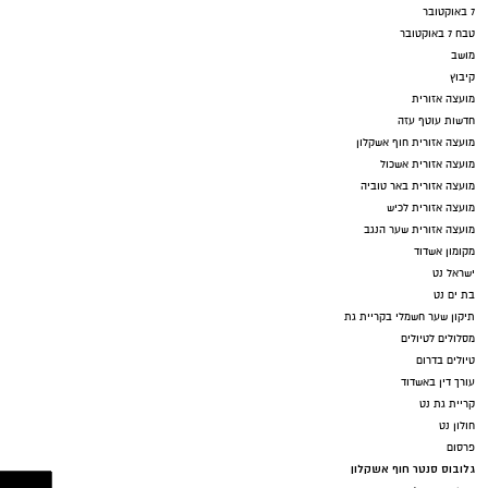
7 באוקטובר
טבח 7 באוקטובר
מושב
קיבוץ
מועצה אזורית
חדשות עוטף עזה
מועצה אזורית חוף אשקלון
מועצה אזורית אשכול
מועצה אזורית באר טוביה
מועצה אזורית לכיש
מועצה אזורית שער הנגב
מקומון אשדוד
ישראל נט
בת ים נט
תיקון שער חשמלי בקריית גת
מסלולים לטיולים
טיולים בדרום
עורך דין באשדוד
קריית גת נט
חולון נט
פרסום
גלובוס סנטר חוף אשקלון