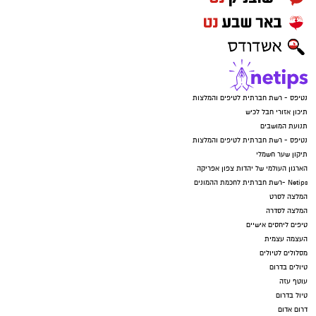
נטיפס - רשת חברתית לטיפים והמלצות
תיכון אזורי חבל לכיש
תנועת המושבים
נטיפס - רשת חברתית לטיפים והמלצות
תיקון שער חשמלי
הארגון העולמי של יהדות צפון אפריקה
Netips -רשת חברתית לחכמת ההמונים
המלצה לסרט
המלצה לסדרה
טיפים ליחסים אישיים
העצמה עצמית
מסלולים לטיולים
טיולים בדרום
עוטף עזה
טיול בדרום
דרום אדום