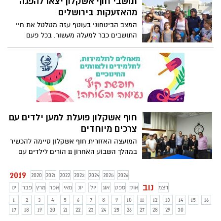
תושבי חוף אשקלון יצאו להפגה
האזורית חוף אשקלון, "חם בבית – חם בלב"
מהאזעקות בירושלים
המצב הביטחוני בעוטף עזה מטלטל את חיי
התושבים כבר למעלה מעשור. בכל פעם
שנדמה שהשקט שב על כנו, מופרת השגרה.
בסבב הסלמה זה פתחו את השער לתושבים
ליהנות מזמן הפגה ושקט בעיר ירושלים
חוף אשקלון פועלת למען ילדים עם
צרכים מיוחדים
המועצה האזורית חוף אשקלון סיימה להכשיר
במהלך השבוע האחרון 11 הורים לילדים עם
צרכים מיוחדים שייקחו חלק, בשיתוף
המועצה, בהתוויית התכנים והפעילויות עבור
2019
2020
2021
2022
2023
2024
2025
2026
ילדיהם. "התושבים שלנו הם המשאב החשוב
נוב
דצמ
אוק
ספט
אוג
יול
יונ
מאי
אפר
מרץ
פבר
ינו
ביותר להצלחתנו. המעורבות שלהם
1
2
3
4
5
6
7
8
9
10
11
12
13
14
15
16
בהתפתחות המועצה היא בריאה וטובה", אמר
17
18
19
20
21
22
23
24
25
26
27
28
29
30
ראש המועצה, איתמר רביבו