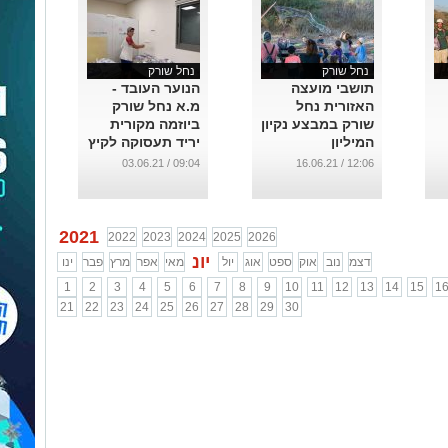
נחל שורק
נחל שורק
תושבי מועצה
הנוער העובד -
האזורית נחל
מ.א נחל שורק
שורק במבצע נקיון
ביוזמה מקורית
המיליון
יריד תעסוקה לקיץ
...
...
09:04 / 03.06.21
12:06 / 16.06.21
2021
2022
2023
2024
2025
2026
יונ
דצמ
נוב
אוק
ספט
אוג
יול
מאי
אפר
מרץ
פבר
ינו
1
2
3
4
5
6
7
8
9
10
11
12
13
14
15
1
21
22
23
24
25
26
27
28
29
30