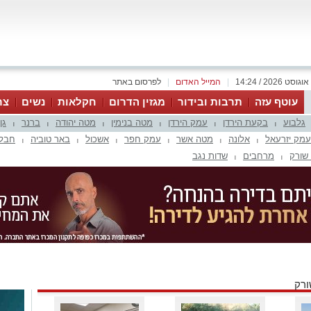
|
המייל האדום
|
לפרסום באתר
עוטף עזה
תרבות ובידור
מגזין הדרום
חקלאות
נשים
צר
גלבוע
בקעת הירדן
עמק הירדן
מטה בנימין
מטה יהודה
ברנר
גן
|
|
|
|
|
|
עמק יזרעאל
אלונה
מטה אשר
עמק חפר
אשכול
באר טוביה
חבל 
|
|
|
|
|
|
שורק
מרחבים
שדות נגב
|
|
ורק