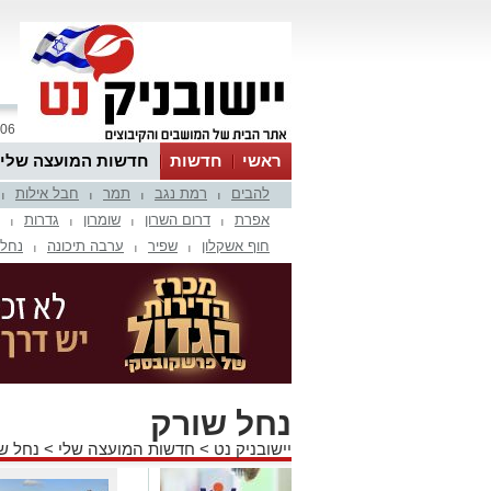
06 אוגוסט 2026 / 14:24
ראשי
חדשות
חדשות המועצה שלי
להבים
רמת נגב
תמר
חבל אילות
אינדקס עסקים
לוח
טיפים והמלצות
|
|
|
|
אפרת
דרום השרון
שומרון
גדרות
|
|
|
|
חוף אשקלון
שפיר
ערבה תיכונה
נחל 
|
|
|
נחל שורק
יישובניק נט
>
חדשות המועצה שלי
>
נחל ש