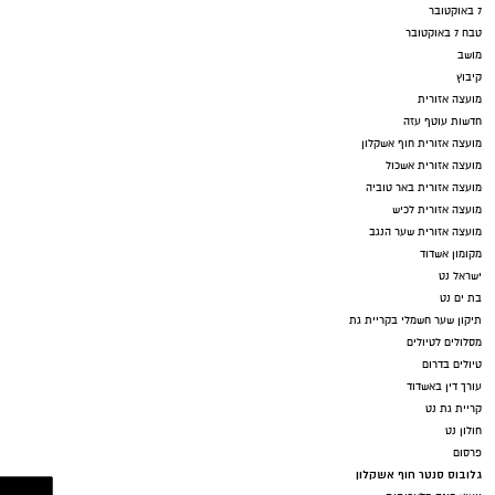
7 באוקטובר
טבח 7 באוקטובר
מושב
קיבוץ
מועצה אזורית
חדשות עוטף עזה
מועצה אזורית חוף אשקלון
מועצה אזורית אשכול
מועצה אזורית באר טוביה
מועצה אזורית לכיש
מועצה אזורית שער הנגב
מקומון אשדוד
ישראל נט
בת ים נט
תיקון שער חשמלי בקריית גת
מסלולים לטיולים
טיולים בדרום
עורך דין באשדוד
קריית גת נט
חולון נט
פרסום
גלובוס סנטר חוף אשקלון