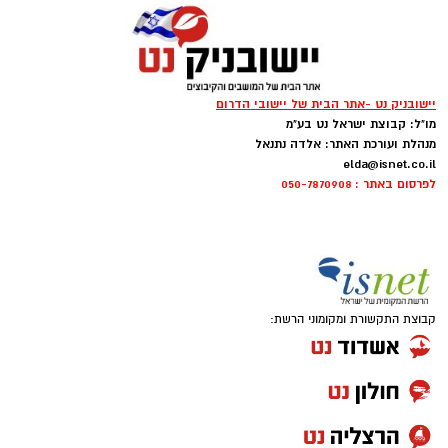
שני ילדים מתוקים שמתמודדים עם אתגרים
מיוחדים.
יישובניק נט -אתר הבית של יישובי הדרום
מו"ל: קבוצת ישראל נט בע"מ
מנהלת ועורכת האתר: אלדה נתנאל
elda@isnet.co.il
לפרסום באתר : 050-7870908
קבוצת התקשורת ומקומוני הרשת: