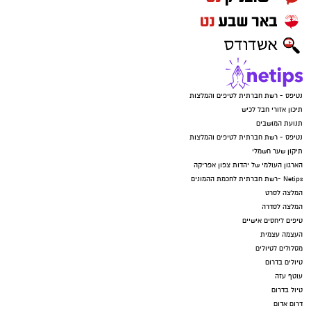
נטיפס - רשת חברתית לטיפים והמלצות
תיכון אזורי חבל לכיש
תנועת המושבים
נטיפס - רשת חברתית לטיפים והמלצות
תיקון שער חשמלי
הארגון העולמי של יהדות צפון אפריקה
Netips -רשת חברתית לחכמת ההמונים
המלצה לסרט
המלצה לסדרה
טיפים ליחסים אישיים
העצמה עצמית
מסלולים לטיולים
טיולים בדרום
עוטף עזה
טיול בדרום
דרום אדום