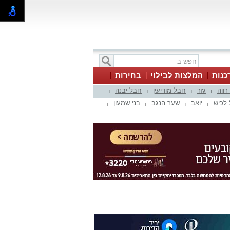
כנות
המלצות לבילוי
בחירות
 רווה
גזר
חבל מודיעין
חבל יבנה
|
|
|
|
לכיש
יואב
שער הנגב
בני שמעון
|
|
|
|