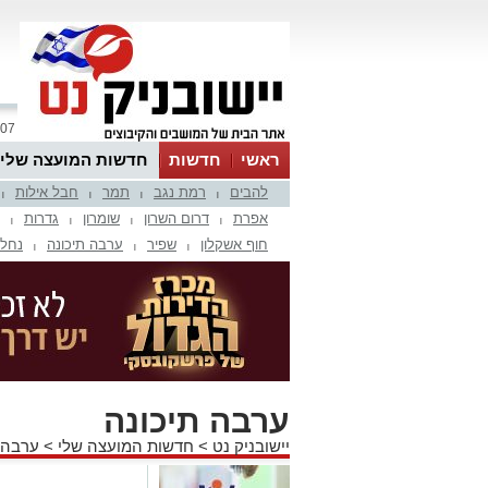
07 אוגוסט 2026 / 08:15
ראשי
חדשות
חדשות המועצה שלי
להבים
רמת נגב
תמר
חבל אילות
אינדקס עסקים
לוח
טיפים והמלצות
|
|
|
|
אפרת
דרום השרון
שומרון
גדרות
|
|
|
|
חוף אשקלון
שפיר
ערבה תיכונה
נחל 
|
|
|
ערבה תיכונה
יישובניק נט
>
חדשות המועצה שלי
>
ערבה 