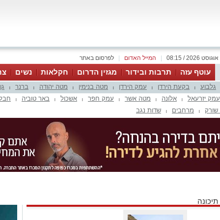
|
המייל האדום
|
לפרסום באתר
עוטף עזה
תרבות ובידור
מגזין הדרום
חקלאות
נשים
צר
גלבוע
בקעת הירדן
עמק הירדן
מטה בנימין
מטה יהודה
ברנר
גן
|
|
|
|
|
|
עמק יזרעאל
אלונה
מטה אשר
עמק חפר
אשכול
באר טוביה
חבל 
|
|
|
|
|
|
שורק
מרחבים
שדות נגב
|
|
תיכונה