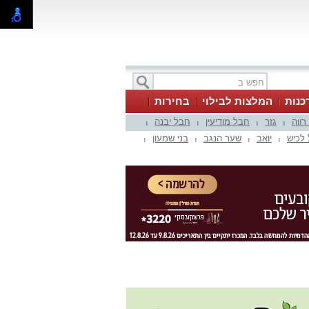
כנות
המלצות לבילוי
בחירות
 רווה
גזר
חבל מודיעין
חבל יבנה
|
|
|
|
לכיש
יואב
שער הנגב
בני שמעון
|
|
|
|