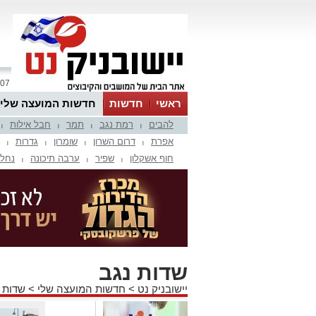
07 אוגוסט 2026 / 07:35
ראשי
חדשות
חדשות המועצה שלי
להבים
רמת נגב
תמר
חבל אילות
אינדקס עסקים
לוח
טיפים והמלצות
|
|
|
|
אפרת
דרום השרון
שומרון
גדרות
|
|
|
|
חוף אשקלון
שפיר
ערבה תיכונה
נחל 
|
|
|
שדות נגב
יישובניק נט
>
חדשות המועצה שלי
>
שדות 