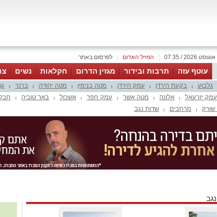
|
המייל האדום
|
לפרסום באתר
עוטף עזה
תרבות ובידור
מגזין הדרום
חקלאות
נשים
צר
גלבוע
בקעת הירדן
עמק הירדן
מטה בנימין
מטה יהודה
ברנר
גן
|
|
|
|
|
|
עמק יזרעאל
אלונה
מטה אשר
עמק חפר
אשכול
באר טוביה
חבל 
|
|
|
|
|
|
שורק
מרחבים
שדות נגב
|
|
נגב