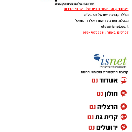
יישובניק נט -אתר הבית של יישובי הדרום
מו"ל: קבוצת ישראל נט בע"מ
מנהלת ועורכת האתר: אלדה נתנאל
elda@isnet.co.il
לפרסום באתר : 050-7870908
קבוצת התקשורת ומקומוני הרשת: