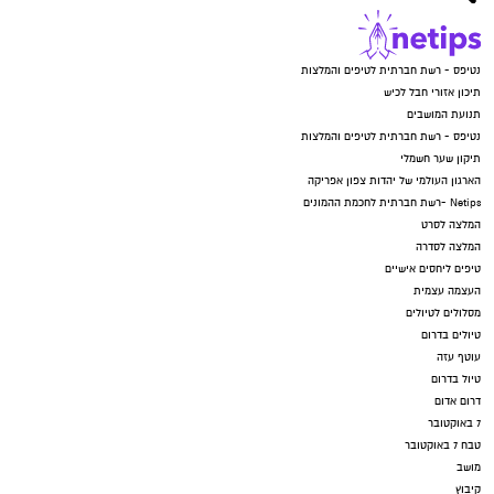
נטיפס - רשת חברתית לטיפים והמלצות
תיכון אזורי חבל לכיש
תנועת המושבים
נטיפס - רשת חברתית לטיפים והמלצות
תיקון שער חשמלי
הארגון העולמי של יהדות צפון אפריקה
Netips -רשת חברתית לחכמת ההמונים
המלצה לסרט
המלצה לסדרה
טיפים ליחסים אישיים
העצמה עצמית
מסלולים לטיולים
טיולים בדרום
עוטף עזה
טיול בדרום
דרום אדום
7 באוקטובר
טבח 7 באוקטובר
מושב
קיבוץ