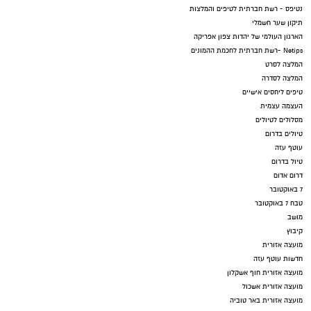
נטיפס - רשת חברתית לטיפים והמלצות
תיקון שער חשמלי
הארגון העולמי של יהדות צפון אפריקה
Netips -רשת חברתית לחכמת ההמונים
המלצה לסרט
המלצה לסדרה
טיפים ליחסים אישיים
העצמה עצמית
מסלולים לטיולים
טיולים בדרום
עוטף עזה
טיול בדרום
דרום אדום
7 באוקטובר
טבח 7 באוקטובר
מושב
קיבוץ
מועצה אזורית
חדשות עוטף עזה
מועצה אזורית חוף אשקלון
מועצה אזורית אשכול
מועצה אזורית באר טוביה