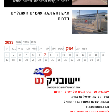
בדרום בעקבות המלחמה. הדיווח המלא
תיקון והתקנה שערים חשמליים
בדרום
2023
2024
2025
2026
אוק
דצמ
נוב
ספט
אוג
יול
יונ
מאי
אפר
מרץ
פבר
ינו
7
1
2
3
4
5
6
8
9
10
11
12
13
14
15
16
17
18
19
20
21
22
23
24
25
26
27
28
29
30
31
יישובניק נט -אתר הבית של יישובי הדרום
מו"ל: קבוצת ישראל נט בע"מ
מנהלת ועורכת האתר: אלדה נתנאל
elda@isnet.co.il
לפרסום באתר : 050-7870908