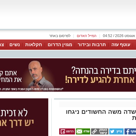
|
המייל האדום
|
לפרסום באתר
עוטף עזה
תרבות ובידור
מגזין הדרום
חקלאות
נשים
צר
שדה משה החשודים ניגחו
ת