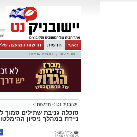
08 אוגוסט 2026 / 04:52
ראשי
חדשות
חדשות המועצה שלי
עוטף עזה
חדשות ארציות
אינדקס עסקים
לוח
טיפים והמלצות
|
יישובניק נט
>
חדשות
>
סוכלה גניבת שתילים סמוך ל
ניידת במהלך ניסיון ההימלטו
אלדה נתנאל
30.05.26 / 15:00