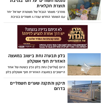
נתפסו חשודים "על חם" בגניבת
החל פרויקט התנדבות עם 700 חיילים מקורס
תוצרת חקלאית
חובשים של בה"ד 10. בהתאם להנחיות
מתדבי משמר הגבול של משטרת ישראל יחד
הקורונה, החיילים המתנדבים חולקו לימים
עם השומר החדש עצרו 4 חשודים בגניבת
ולשעות, כך שהם עובדים בקפסולות.
תוצרת חקלאית, במשקל של כ-154 ק"ג
מהשטחים החקלאיים של חבל עזה
בלון תבערה נחת בישוב במועצה
האזורית חוף אשקלון
היום (שלישי) נחת בלון נפץ בשטח של אחד
היישובים במועצה האזורית חוף אשקלון בלון
ככל הנראה שוגר מרצועת עזה לשטח ישראל
הבלון נמצא בטיפול חבלן משטרתי.
תיקון והתקנה שערים חשמליים
בדרום