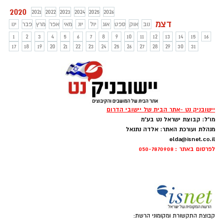
2020
2021
2022
2023
2024
2025
2026
דצמ
נוב
אוק
ספט
אוג
יול
יונ
מאי
אפר
מרץ
פבר
ינו
1
2
3
4
5
6
7
8
9
10
11
12
13
14
15
16
17
18
19
20
21
22
23
24
25
26
27
28
29
30
31
יישובניק נט -אתר הבית של יישובי הדרום
מו"ל: קבוצת ישראל נט בע"מ
מנהלת ועורכת האתר: אלדה נתנאל
elda@isnet.co.il
לפרסום באתר : 050-7870908
קבוצת התקשורת ומקומוני הרשת: