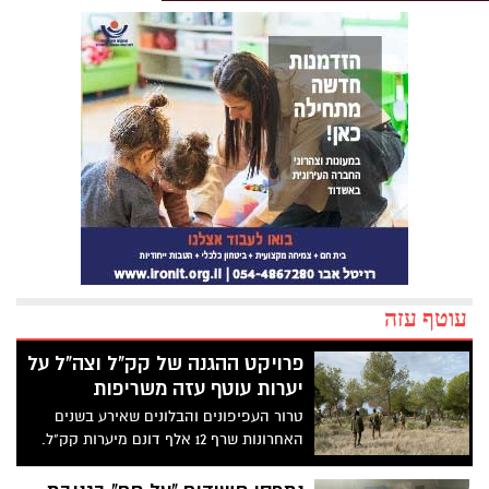
עוטף עזה
פרויקט ההגנה של קק"ל וצה"ל על
יערות עוטף עזה משריפות
טרור העפיפונים והבלונים שאירע בשנים
האחרונות שרף 12 אלף דונם מיערות קק"ל.
לכן, למרות הקורונה, קרן קימת לישראל
משתפת פעולה עם צה"ל, ובשבוע שעבר (א')