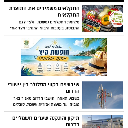
שיצאה הבוקר מביתה בישוב בת הדר
במועצה האזורית חוף אשקלון ומאז נותק
החקלאים משמידים את התוצרת
עמה הקשר
החקלאית
מלחמת החקלאים נמשכת , ולצדה גם
התבוסה, בעקבות היבוא המסיבי מצד אורי
אריאל וח"כ כחלון, חקלאי ישראל נאלצים
להשמיד מזון. עיקר הבעיה החל מאז הורדת
המכס על יבוא פירות וירקות וזה פגע ישירות
בחקלאים ובביטחון התזונתי של מדינת ישראל
ולא מוריד את מחיר המדף לצרכן.
שיבושים בקווי הסלולר בין יישובי
הדרום
בשבוע האחרון תושבי הדרום מאזור באר
טוביה ועד מועצה אזורית אשכול, סובלים
מבעיות קליטה קשות, בכל ספקיות
הסלולר,התושבים במועצות השונות לא יכולים
תיקון והתקנה שערים חשמליים
להוציא ולקבל שיחות והודעות. הגורם לבעיית
בדרום