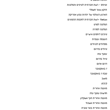
תנועת המושבים
נטיפס - רשת חברתית לטיפים והמלצות
תיקון שער חשמלי
הארגון העולמי של יהדות צפון אפריקה
Netips -רשת חברתית לחכמת ההמונים
המלצה לסרט
המלצה לסדרה
טיפים ליחסים אישיים
העצמה עצמית
מסלולים לטיולים
טיולים בדרום
עוטף עזה
טיול בדרום
דרום אדום
7 באוקטובר
טבח 7 באוקטובר
מושב
קיבוץ
מועצה אזורית
חדשות עוטף עזה
מועצה אזורית חוף אשקלון
מועצה אזורית אשכול
מועצה אזורית באר טוביה