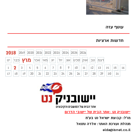
השיבושים במערכת הסלולרית היא פעילות
ביטחונית של הצבא המצרי נגד דאעש
עוטף עזה
חדשות ארציות
2018
2019
2020
2021
2022
2023
2024
2025
2026
מרץ
דצמ
נוב
אוק
ספט
אוג
יול
יונ
מאי
אפר
פבר
ינו
2
1
3
4
5
6
7
8
9
10
11
12
13
14
15
16
17
18
19
20
21
22
23
24
25
26
27
28
29
30
31
יישובניק נט -אתר הבית של יישובי הדרום
מו"ל: קבוצת ישראל נט בע"מ
מנהלת ועורכת האתר: אלדה נתנאל
elda@isnet.co.il