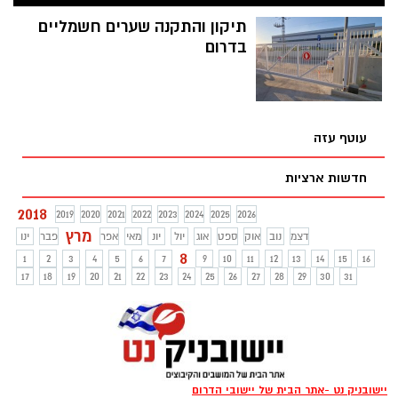
דרכים בין 3 כלי רכב בצ, בשלב זה לא ידוע
מצבו. עדכון בהמשך
תיקון והתקנה שערים חשמליים
בדרום
עוטף עזה
חדשות ארציות
2018
2019
2020
2021
2022
2023
2024
2025
2026
מרץ
דצמ
נוב
אוק
ספט
אוג
יול
יונ
מאי
אפר
פבר
ינו
8
1
2
3
4
5
6
7
9
10
11
12
13
14
15
16
17
18
19
20
21
22
23
24
25
26
27
28
29
30
31
יישובניק נט -אתר הבית של יישובי הדרום