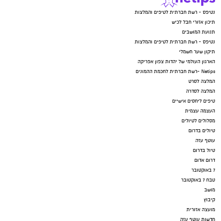
נטיפס - רשת חברתית לטיפים והמלצות
תיכון אזורי חבל לכיש
תנועת המושבים
נטיפס - רשת חברתית לטיפים והמלצות
תיקון שער חשמלי
הארגון העולמי של יהדות צפון אפריקה
Netips -רשת חברתית לחכמת ההמונים
המלצה לסרט
המלצה לסדרה
טיפים ליחסים אישיים
העצמה עצמית
מסלולים לטיולים
טיולים בדרום
עוטף עזה
טיול בדרום
דרום אדום
7 באוקטובר
טבח 7 באוקטובר
מושב
קיבוץ
מועצה אזורית
חדשות עוטף עזה