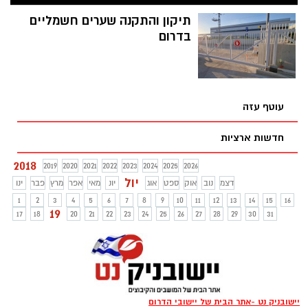
עזה יצרו שיר על המצב, מדובר באנשים
יקרים שעומדים בחזית טרור הבלונים
תיקון והתקנה שערים חשמליים
והעפיפונים- מומלץ להאזין ולשתף מילים:
בדרום
עודד פלוט. הוקלט באולפני קיבוץ גבים ונערך
בהתנדבות
עוטף עזה
חדשות ארציות
2018
2019
2020
2021
2022
2023
2024
2025
2026
יול
דצמ
נוב
אוק
ספט
אוג
יונ
מאי
אפר
מרץ
פבר
ינו
1
2
3
4
5
6
7
8
9
10
11
12
13
14
15
16
19
17
18
20
21
22
23
24
25
26
27
28
29
30
31
יישובניק נט -אתר הבית של יישובי הדרום