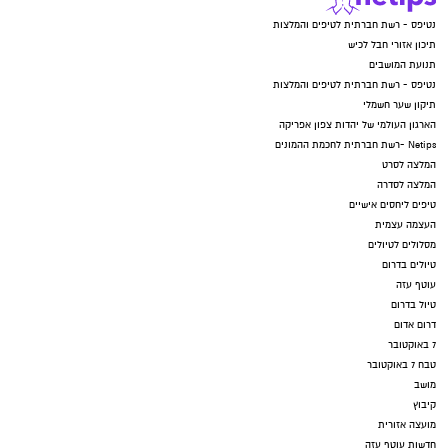
נטיפס - רשת חברתית לטיפים והמלצות
תיכון אזורי חבל לכיש
תנועת המושבים
נטיפס - רשת חברתית לטיפים והמלצות
תיקון שער חשמלי
הארגון העולמי של יהדות צפון אפריקה
Netips -רשת חברתית לחכמת ההמונים
המלצה לסרט
המלצה לסדרה
טיפים ליחסים אישיים
העצמה עצמית
מסלולים לטיולים
טיולים בדרום
עוטף עזה
טיול בדרום
דרום אדום
7 באוקטובר
טבח 7 באוקטובר
מושב
קיבוץ
מועצה אזורית
חדשות עוטף עזה