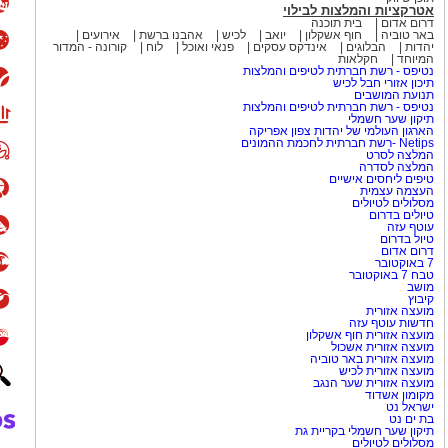
אטרקציות והמלצות לבילוי
דרום אדום
בית תוכנה
באר טוביה
חוף אשקלון
יואב
לכיש
אהבנו ברשת
אירועים
יהדות
הבלוגים
אינדקס עסקים
פנאי ואוכל
לוח
קורונה - המדור
המיוחד
חקלאות
נטיפס - רשת חברתית לטיפים והמלצות
תיכון אזורי חבל לכיש
תנועת המושבים
נטיפס - רשת חברתית לטיפים והמלצות
תיקון שער חשמלי
הארגון העולמי של יהדות צפון אפריקה
Netips -רשת חברתית לחכמת ההמונים
המלצה לסרט
המלצה לסדרה
טיפים ליחסים אישיים
העצמה עצמית
מסלולים לטיולים
טיולים בדרום
עוטף עזה
טיול בדרום
דרום אדום
7 באוקטובר
טבח 7 באוקטובר
מושב
קיבוץ
מועצה אזורית
חדשות עוטף עזה
מועצה אזורית חוף אשקלון
מועצה אזורית אשכול
מועצה אזורית באר טוביה
מועצה אזורית לכיש
מועצה אזורית שער הנגב
מקומון אשדוד
ישראל נט
בת ים נט
תיקון שער חשמלי בקריית גת
מסלולים לטיולים