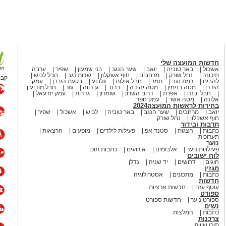
חדשות המועצה שלי
אשכול
באר טוביה
יואב
שער הנגב
בני שמעון
שפיר
ערבה
תיכונה
נחל שורק
מרחבים
חוף אשקלון
שדות נגב
חבל לכיש
קבו
להבים
רמת נגב
תמר
חבל אילות
גלבוע
בקעת הירדן
עמק
הירדן
מטה בנימין
מטה יהודה
ברנר
גן רווה
גזר
חבל מודיעין
חבל יבנה
אפרת
דרום השרון
שומרון
גדרות
עמק יזרעאל
אלונה
מטה אשר
עמק חפר
בחירות לראשות המועצה2024
יואב
מרחבים
שער הנגב
באר טוביה
לכיש
אשכול
שפיר
חוף אשקלון
נחל שורק
תרבות ובידור
כתבות
הצגות
סטנד אפ
פעילות לילדים
מופעים
הרצאות
תערוכות
נוער
פעילויות נוער
אלבומים
אירועים
כתבות תוכן
לוח ישובים
חוגים
דרושים
יד שניה
נדלן
מגזין
כתבות
מתכונים
אסטרולוגיה
חדשות
עוטף עזה
חדשות ארציות
ספורט
ספורט נוער
חדשות ספורט
נשים
כתבות
המלצות
צרכנות
תוכן שיווקי