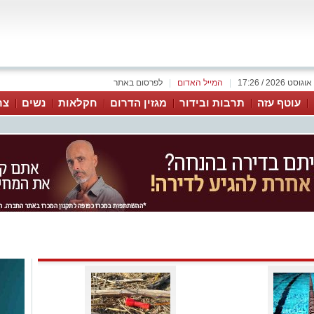
|
המייל האדום
|
לפרסום באתר
עוטף עזה
תרבות ובידור
מגזין הדרום
חקלאות
נשים
צר