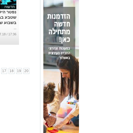
חדשות
שטבע בב
בשבוע ש
...
17:36 / 02.07.18
17
18
19
20