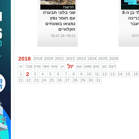
חדשות
נפטר הילד בן ה-8
שני בלוני תבערה
ריכה
עם חומר נפץ
עבר
נמצאו בשטחים
חקלאיים
...
09:12 / 02.07.18
2018
2019
2020
2021
2022
2023
2024
2025
2026
יול
דצמ
נוב
אוק
ספט
אוג
יונ
מאי
אפר
מרץ
פבר
ינו
2
1
3
4
5
6
7
8
9
10
11
12
13
14
15
16
21
22
23
24
25
26
27
28
29
30
31