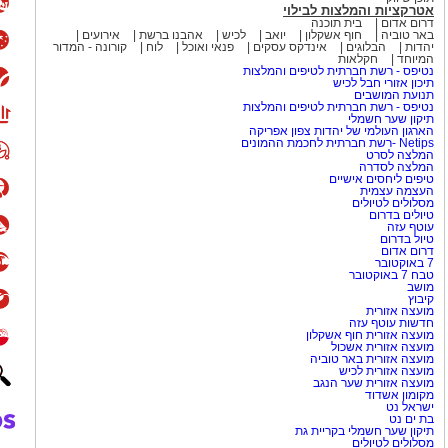
אטרקציות והמלצות לבילוי
דרום אדום
בית תוכנה
באר טוביה
חוף אשקלון
יואב
לכיש
אהבנו ברשת
אירועים
יהדות
הבלוגים
אינדקס עסקים
פנאי ואוכל
לוח
קורונה - המדור
המיוחד
חקלאות
נטיפס - רשת חברתית לטיפים והמלצות
תיכון אזורי חבל לכיש
תנועת המושבים
נטיפס - רשת חברתית לטיפים והמלצות
תיקון שער חשמלי
הארגון העולמי של יהדות צפון אפריקה
Netips -רשת חברתית לחכמת ההמונים
המלצה לסרט
המלצה לסדרה
טיפים ליחסים אישיים
העצמה עצמית
מסלולים לטיולים
טיולים בדרום
עוטף עזה
טיול בדרום
דרום אדום
7 באוקטובר
טבח 7 באוקטובר
מושב
קיבוץ
מועצה אזורית
חדשות עוטף עזה
מועצה אזורית חוף אשקלון
מועצה אזורית אשכול
מועצה אזורית באר טוביה
מועצה אזורית לכיש
מועצה אזורית שער הנגב
מקומון אשדוד
ישראל נט
בת ים נט
תיקון שער חשמלי בקריית גת
מסלולים לטיולים