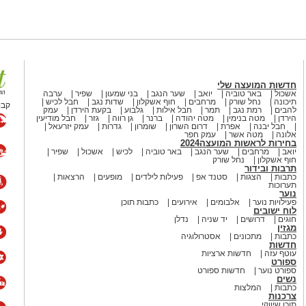
חדשות המועצה שלי
אשכול
באר טוביה
יואב
שער הנגב
בני שמעון
שפיר
ערבה
תיכונה
נחל שורק
מרחבים
חוף אשקלון
שדות נגב
חבל לכיש
קבו
להבים
רמת נגב
תמר
חבל אילות
גלבוע
בקעת הירדן
עמק
הירדן
מטה בנימין
מטה יהודה
ברנר
גן רווה
גזר
חבל מודיעין
חבל יבנה
אפרת
דרום השרון
שומרון
גדרות
עמק יזרעאל
אלונה
מטה אשר
עמק חפר
בחירות לראשות המועצה2024
יואב
מרחבים
שער הנגב
באר טוביה
לכיש
אשכול
שפיר
חוף אשקלון
נחל שורק
תרבות ובידור
כתבות
הצגות
סטנד אפ
פעילות לילדים
מופעים
הרצאות
תערוכות
נוער
פעילויות נוער
אלבומים
אירועים
כתבות תוכן
לוח ישובים
חוגים
דרושים
יד שניה
נדלן
מגזין
כתבות
מתכונים
אסטרולוגיה
חדשות
עוטף עזה
חדשות ארציות
ספורט
ספורט נוער
חדשות ספורט
נשים
כתבות
המלצות
צרכנות
תוכן שיווקי