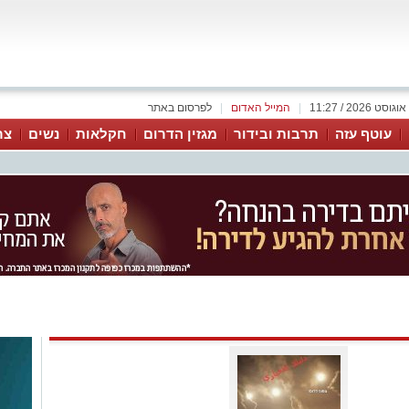
|
המייל האדום
|
לפרסום באתר
עוטף עזה
תרבות ובידור
מגזין הדרום
חקלאות
נשים
צר