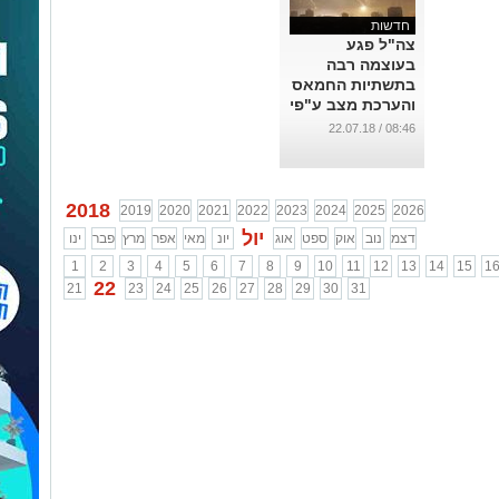
חדשות
צה"ל פגע
בעוצמה רבה
בתשתיות החמאס
והערכת מצב ע"פי
הרמטכ"ל
08:46 / 22.07.18
...
2018
2019
2020
2021
2022
2023
2024
2025
2026
יול
דצמ
נוב
אוק
ספט
אוג
יונ
מאי
אפר
מרץ
פבר
ינו
1
2
3
4
5
6
7
8
9
10
11
12
13
14
15
1
22
21
23
24
25
26
27
28
29
30
31