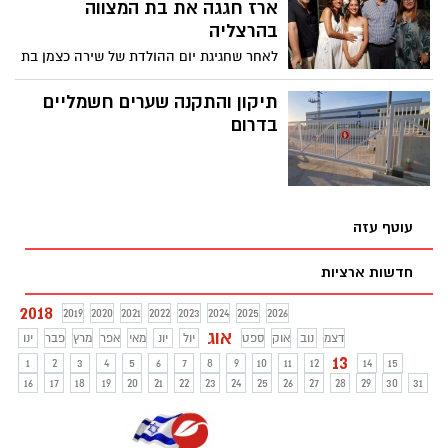
ארז חגגה את בת המצווה
השריפה מתוחמת פעולות הכיבוי נמשכות.
בהרצליה
לאחר שחגיגת יום ההולדת של שירה כצמן בת
ה-12 מקיבוץ ארז התבטלה בשל המצב
הביטחוני, הוזמנה הנערה על ידי ראש העיר
תיקון והתקנה שערים חשמליים
לחגוג בהרצליה. בתוך שעות ספורות מתנדבים
בדרום
התגייסו לסייע ו-120 בני משפחה וחברים
הגיעו לחגיגה בעיר
עוטף עזה
חדשות ארציות
2018
2019
2020
2021
2022
2023
2024
2025
2026
אוג
דצמ
נוב
אוק
ספט
יול
יונ
מאי
אפר
מרץ
פבר
ינו
13
1
2
3
4
5
6
7
8
9
10
11
12
14
15
16
17
18
19
20
21
22
23
24
25
26
27
28
29
30
31