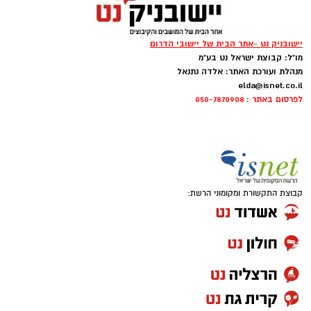
יישובניק נט -אתר הבית של יישובי הדרום
מו"ל: קבוצת ישראל נט בע"מ
מנהלת ועורכת האתר: אלדה נתנאל
elda@isnet.co.il
לפרסום באתר : 050-7870908
קבוצת התקשורת ומקומוני הרשת: