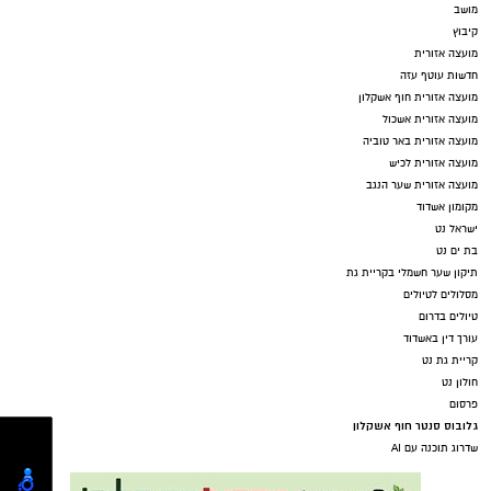
מושב
קיבוץ
מועצה אזורית
חדשות עוטף עזה
מועצה אזורית חוף אשקלון
מועצה אזורית אשכול
מועצה אזורית באר טוביה
מועצה אזורית לכיש
מועצה אזורית שער הנגב
מקומון אשדוד
ישראל נט
בת ים נט
תיקון שער חשמלי בקריית גת
מסלולים לטיולים
טיולים בדרום
עורך דין באשדוד
קריית גת נט
חולון נט
פרסום
גלובוס סנטר חוף אשקלון
שדרוג תוכנה עם AI