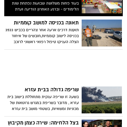
בעוד פחות משלושה שבועות נפתחת שנת
הלימודים - וברגע האחרון הודיעה ועדת
המחירים של משרד האוצר על העלאת שכר
הלימוד. זאת עקב ההסכמים שנעשו עם
תאונה בכניסה למושב קוממיות
המטפלות על העלאת שכרן - שתושת על
תאןנת דרכים ארעה אחר צהריים בכביש 3533
ההורים. הארגונים המפעילים את מעונות היום
בכניסה לישוב קוממיות,חובשים של איחוד
יקיימו מחרתיים כינוס חירום
הצלה העניקו טיפול רפואי ראשוני לרוכב
אופנוע כבן 30 שנפגע במצב קל עד בנוני
בזירת תאונה עם מעורבות רכב פרטי, נסיבות
התאונה בבדיקה. צילום: דוברות איחוד
הצלה.
שריפה גדולה בבית עזרא
בשעה זו שריפה ענקית מתחוללת בישוב בית
עזרא , מדובר בשריפת במגרש גרוטאות של
מכוניות ומשאיות, בשטחי מושב בית עזרא
במועצה האזורית באר טוביה, במקום פועלים
עשרה צוותי כיבוי מתחנת אשדוד בסיוע שני
בצל הלחימה: שירה כצמן מקיבוץ
רכבי אספקת מים מתחנות סמוכות,כרגע