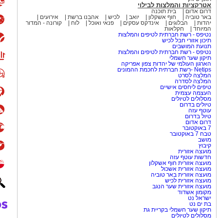
אטרקציות והמלצות לבילוי
דרום אדום
בית תוכנה
באר טוביה
חוף אשקלון
יואב
לכיש
אהבנו ברשת
אירועים
יהדות
הבלוגים
אינדקס עסקים
פנאי ואוכל
לוח
קורונה - המדור
המיוחד
חקלאות
נטיפס - רשת חברתית לטיפים והמלצות
תיכון אזורי חבל לכיש
תנועת המושבים
נטיפס - רשת חברתית לטיפים והמלצות
תיקון שער חשמלי
הארגון העולמי של יהדות צפון אפריקה
Netips -רשת חברתית לחכמת ההמונים
המלצה לסרט
המלצה לסדרה
טיפים ליחסים אישיים
העצמה עצמית
מסלולים לטיולים
טיולים בדרום
עוטף עזה
טיול בדרום
דרום אדום
7 באוקטובר
טבח 7 באוקטובר
מושב
קיבוץ
מועצה אזורית
חדשות עוטף עזה
מועצה אזורית חוף אשקלון
מועצה אזורית אשכול
מועצה אזורית באר טוביה
מועצה אזורית לכיש
מועצה אזורית שער הנגב
מקומון אשדוד
ישראל נט
בת ים נט
תיקון שער חשמלי בקריית גת
מסלולים לטיולים