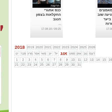
חדשות
מאמצים
כנס אתגרי
יעה שוב
החקלאות בצפון
ביער
הנגב
רות
...
ל גבול
09:25 / 17.08.18
2018
2019
2020
2021
2022
2023
2024
2025
2026
אוג
דצמ
נוב
אוק
ספט
יול
יונ
מאי
אפר
מרץ
פבר
ינו
1
2
3
4
5
6
7
8
9
10
11
12
13
14
15
1
21
22
23
24
25
26
27
28
29
30
31