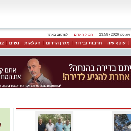
|
המייל האדום
|
לפרסום באתר
עוטף עזה
תרבות ובידור
מגזין הדרום
חקלאות
נשים
צר