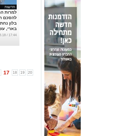
חדשות
למרות ה
להסכם רג
בלון נחת 
בארי, עש
מפגינים ע
17:44 / 17.08.18
הרצועה
...
17
6
18
19
20