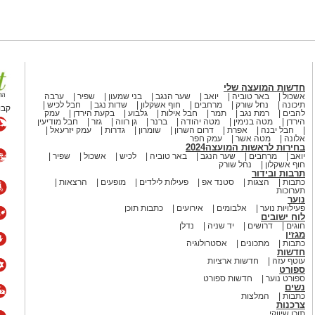
חדשות המועצה שלי
אשכול
באר טוביה
יואב
שער הנגב
בני שמעון
שפיר
ערבה
תיכונה
נחל שורק
מרחבים
חוף אשקלון
שדות נגב
חבל לכיש
קבו
להבים
רמת נגב
תמר
חבל אילות
גלבוע
בקעת הירדן
עמק
הירדן
מטה בנימין
מטה יהודה
ברנר
גן רווה
גזר
חבל מודיעין
חבל יבנה
אפרת
דרום השרון
שומרון
גדרות
עמק יזרעאל
אלונה
מטה אשר
עמק חפר
בחירות לראשות המועצה2024
יואב
מרחבים
שער הנגב
באר טוביה
לכיש
אשכול
שפיר
חוף אשקלון
נחל שורק
תרבות ובידור
כתבות
הצגות
סטנד אפ
פעילות לילדים
מופעים
הרצאות
תערוכות
נוער
פעילויות נוער
אלבומים
אירועים
כתבות תוכן
לוח ישובים
חוגים
דרושים
יד שניה
נדלן
מגזין
כתבות
מתכונים
אסטרולוגיה
חדשות
עוטף עזה
חדשות ארציות
ספורט
ספורט נוער
חדשות ספורט
נשים
כתבות
המלצות
צרכנות
תוכן שיווקי