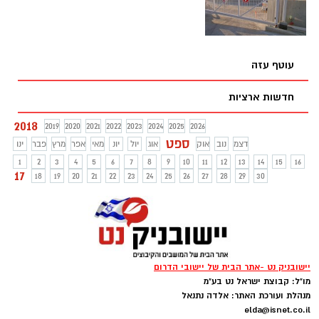
את השמורה החדשה גם למוקד תיירותי
משמעותי שישפיע על אשדוד. הדולפינים
כאילו אומרים לנו -" פה אנחנו רוצים לחיות’!
עוטף עזה
חדשות ארציות
2018
2019
2020
2021
2022
2023
2024
2025
2026
ספט
דצמ
נוב
אוק
אוג
יול
יונ
מאי
אפר
מרץ
פבר
ינו
1
2
3
4
5
6
7
8
9
10
11
12
13
14
15
16
17
18
19
20
21
22
23
24
25
26
27
28
29
30
יישובניק נט -אתר הבית של יישובי הדרום
מו"ל: קבוצת ישראל נט בע"מ
מנהלת ועורכת האתר: אלדה נתנאל
elda@isnet.co.il