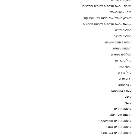
תנועת המושבים
נטיפס - רשת חברתית לטיפים והמלצות
תיקון שער חשמלי
הארגון העולמי של יהדות צפון אפריקה
Netips -רשת חברתית לחכמת ההמונים
המלצה לסרט
המלצה לסדרה
טיפים ליחסים אישיים
העצמה עצמית
מסלולים לטיולים
טיולים בדרום
עוטף עזה
טיול בדרום
דרום אדום
7 באוקטובר
טבח 7 באוקטובר
מושב
קיבוץ
מועצה אזורית
חדשות עוטף עזה
מועצה אזורית חוף אשקלון
מועצה אזורית אשכול
מועצה אזורית באר טוביה