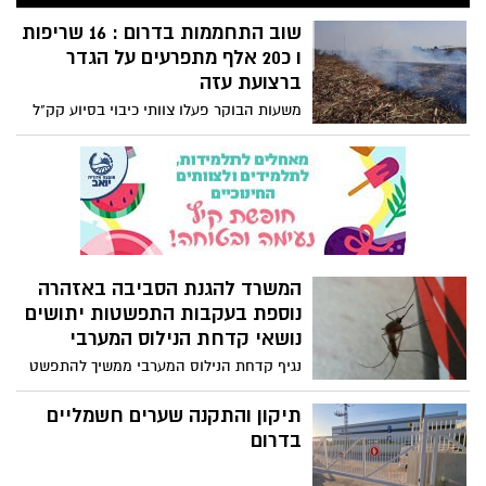
משתמשים ישראלים נפרצו ע"י אקרים.
שוב התחממות בדרום : 16 שריפות
ו כ20 אלף מתפרעים על הגדר
ברצועת עזה
משעות הבוקר פעלו צוותי כיבוי בסיוע קק"ל
רט"ג ורבשצים בגזרת העוטף ב 16 שריפות
אשר נגרמו כתוצאה משיגור בלוני תבערה
לעבר ישראל, כ-20 אלף פלסטינים התפרעו
במספר מוקדים לאורך הגדר ברצועת עזה,
מצה"ל נמסר כי תקף עמדת חמאס
המשרד להגנת הסביבה באזהרה
נוספת בעקבות התפשטות יתושים
נושאי קדחת הנילוס המערבי
נגיף קדחת הנילוס המערבי ממשיך להתפשט
ברחבי הארץ. באזורינו אובחנו כבר 4 חולים
שסבלו מתסמיני הקדחת, אחד מהם נפטר
תיקון והתקנה שערים חשמליים
בבית החולים אסותא באשדוד. המשרד להגנת
בדרום
הסביבה מוציא אזהרה השבוע, זאת בעקבות
המשך התפשטות הנגיף. עד כה אובחנו 89