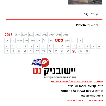
מקרים של הדבקות בקדחת, כמו כן עליה גם
במספר החיות שנגועות בנגיף
עוטף עזה
חדשות ארציות
2018
2019
2020
2021
2022
2023
2024
2025
2026
ספט
דצמ
נוב
אוק
אוג
יול
יונ
מאי
אפר
מרץ
פבר
ינו
1
2
3
4
5
6
7
8
9
10
11
12
13
14
15
16
28
17
18
19
20
21
22
23
24
25
26
27
29
30
יישובניק נט -אתר הבית של יישובי הדרום
מו"ל: קבוצת ישראל נט בע"מ
מנהלת ועורכת האתר: אלדה נתנאל
elda@isnet.co.il
לפרסום באתר : 050-7870908