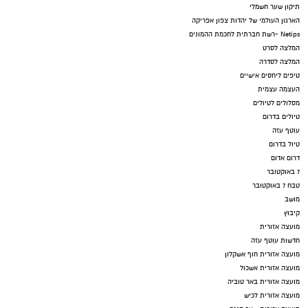
תיקון שער חשמלי
הארגון העולמי של יהדות צפון אפריקה
Netips -רשת חברתית לחכמת ההמונים
המלצה לסרט
המלצה לסדרה
טיפים ליחסים אישיים
העצמה עצמית
מסלולים לטיולים
טיולים בדרום
עוטף עזה
טיול בדרום
דרום אדום
7 באוקטובר
טבח 7 באוקטובר
מושב
קיבוץ
מועצה אזורית
חדשות עוטף עזה
מועצה אזורית חוף אשקלון
מועצה אזורית אשכול
מועצה אזורית באר טוביה
מועצה אזורית לכיש