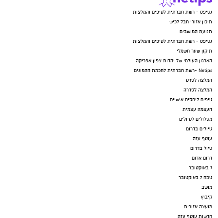
נטיפס - רשת חברתית לטיפים והמלצות
תיכון אזורי חבל לכיש
תנועת המושבים
נטיפס - רשת חברתית לטיפים והמלצות
תיקון שער חשמלי
הארגון העולמי של יהדות צפון אפריקה
Netips -רשת חברתית לחכמת ההמונים
המלצה לסרט
המלצה לסדרה
טיפים ליחסים אישיים
העצמה עצמית
מסלולים לטיולים
טיולים בדרום
עוטף עזה
טיול בדרום
דרום אדום
7 באוקטובר
טבח 7 באוקטובר
מושב
קיבוץ
מועצה אזורית
חדשות עוטף עזה