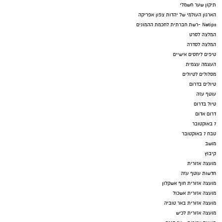
תיקון שער חשמלי
הארגון העולמי של יהדות צפון אפריקה
Netips -רשת חברתית לחכמת ההמונים
המלצה לסרט
המלצה לסדרה
טיפים ליחסים אישיים
העצמה עצמית
מסלולים לטיולים
טיולים בדרום
עוטף עזה
טיול בדרום
דרום אדום
7 באוקטובר
טבח 7 באוקטובר
מושב
קיבוץ
מועצה אזורית
חדשות עוטף עזה
מועצה אזורית חוף אשקלון
מועצה אזורית אשכול
מועצה אזורית באר טוביה
מועצה אזורית לכיש