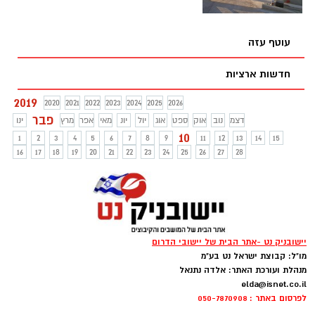
לענייני משפחה באשדוד, נדרשה להכריע
בסוגיה
עוטף עזה
חדשות ארציות
2019
2020
2021
2022
2023
2024
2025
2026
פבר
דצמ
נוב
אוק
ספט
אוג
יול
יונ
מאי
אפר
מרץ
ינו
10
1
2
3
4
5
6
7
8
9
11
12
13
14
15
16
17
18
19
20
21
22
23
24
25
26
27
28
יישובניק נט -אתר הבית של יישובי הדרום
מו"ל: קבוצת ישראל נט בע"מ
מנהלת ועורכת האתר: אלדה נתנאל
elda@isnet.co.il
לפרסום באתר : 050-7870908