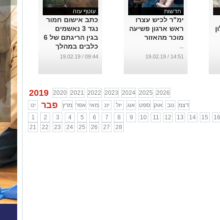
חדשות
עוטף עזה
ימ"ר לכיש עצרו
כתב אישום חמור
ן
ראש ארגון פשיעה
נגד 3 נאשמים
מוכר מהאזור
בגין הריגתם של 6
כלבים במהלך
...
גניבת צאן, גניבת
09:44 / 19.02.19
14:51 / 19.02.19
רכוש ממושב יכני
...
2019
2020
2021
2022
2023
2024
2025
2026
פבר
דצמ
נוב
אוק
ספט
אוג
יול
יונ
מאי
אפר
מרץ
ינו
1
2
3
4
5
6
7
8
9
10
11
12
13
14
15
1
21
22
23
24
25
26
27
28