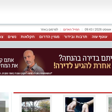
|
המייל האדום
|
לפרסום באתר
עוטף עזה
תרבות ובידור
מגזין הדרום
חקלאות
נשים
צר