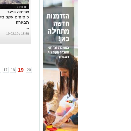
חדשות
שריפה ביער
כיסופים עקב בלו
תבערה
...
15:59 / 19.02.19
19
6
17
18
20