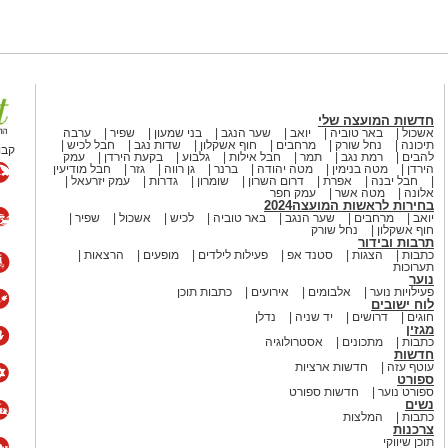
חדשות המועצה שלי
אשכול
באר טוביה
יואב
שער הנגב
בני שמעון
שפיר
ערבה
תיכונה
נחל שורק
מרחבים
חוף אשקלון
שדות נגב
חבל לכיש
קבו
להבים
רמת נגב
תמר
חבל אילות
גלבוע
בקעת הירדן
עמק
הירדן
מטה בנימין
מטה יהודה
ברנר
גן רווה
גזר
חבל מודיעין
חבל יבנה
אפרת
דרום השרון
שומרון
גדרות
עמק יזרעאל
אלונה
מטה אשר
עמק חפר
בחירות לראשות המועצה2024
יואב
מרחבים
שער הנגב
באר טוביה
לכיש
אשכול
שפיר
חוף אשקלון
נחל שורק
תרבות ובידור
כתבות
הצגות
סטנד אפ
פעילות לילדים
מופעים
הרצאות
תערוכות
נוער
פעילויות נוער
אלבומים
אירועים
כתבות תוכן
לוח ישובים
חוגים
דרושים
יד שניה
נדלן
מגזין
כתבות
מתכונים
אסטרולוגיה
חדשות
עוטף עזה
חדשות ארציות
ספורט
ספורט נוער
חדשות ספורט
נשים
כתבות
המלצות
צרכנות
תוכן שיווקי