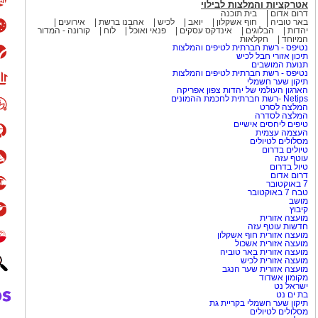
אטרקציות והמלצות לבילוי
דרום אדום
בית תוכנה
באר טוביה
חוף אשקלון
יואב
לכיש
אהבנו ברשת
אירועים
יהדות
הבלוגים
אינדקס עסקים
פנאי ואוכל
לוח
קורונה - המדור
המיוחד
חקלאות
נטיפס - רשת חברתית לטיפים והמלצות
תיכון אזורי חבל לכיש
תנועת המושבים
נטיפס - רשת חברתית לטיפים והמלצות
תיקון שער חשמלי
הארגון העולמי של יהדות צפון אפריקה
Netips -רשת חברתית לחכמת ההמונים
המלצה לסרט
המלצה לסדרה
טיפים ליחסים אישיים
העצמה עצמית
מסלולים לטיולים
טיולים בדרום
עוטף עזה
טיול בדרום
דרום אדום
7 באוקטובר
טבח 7 באוקטובר
מושב
קיבוץ
מועצה אזורית
חדשות עוטף עזה
מועצה אזורית חוף אשקלון
מועצה אזורית אשכול
מועצה אזורית באר טוביה
מועצה אזורית לכיש
מועצה אזורית שער הנגב
מקומון אשדוד
ישראל נט
בת ים נט
תיקון שער חשמלי בקריית גת
מסלולים לטיולים