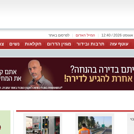
|
המייל האדום
|
לפרסום באתר
עוטף עזה
תרבות ובידור
מגזין הדרום
חקלאות
נשים
צר