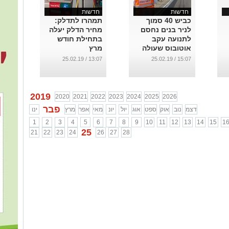
חדשות
חדשות
כביש 40 סמוך
תמהרו לתדלק:
לניר בנים נחסם
מחיר הדלק יעלה
לתנועה עקב
בתחילת חודש
אוטובוס שעולה
מרץ
באש
...
13:07 / 25.02.19
15:07 / 25.02.19
...
2019
2020
2021
2022
2023
2024
2025
2026
פבר
דצמ
נוב
אוק
ספט
אוג
יול
יונ
מאי
אפר
מרץ
ינו
1
2
3
4
5
6
7
8
9
10
11
12
13
14
15
1
25
21
22
23
24
26
27
28