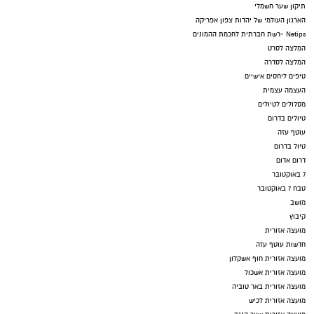
תיקון שער חשמלי
הארגון העולמי של יהדות צפון אפריקה
Netips -רשת חברתית לחכמת ההמונים
המלצה לסרט
המלצה לסדרה
טיפים ליחסים אישיים
העצמה עצמית
מסלולים לטיולים
טיולים בדרום
עוטף עזה
טיול בדרום
דרום אדום
7 באוקטובר
טבח 7 באוקטובר
מושב
קיבוץ
מועצה אזורית
חדשות עוטף עזה
מועצה אזורית חוף אשקלון
מועצה אזורית אשכול
מועצה אזורית באר טוביה
מועצה אזורית לכיש