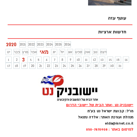
עוטף עזה
חדשות ארציות
2020
2021
2022
2023
2024
2025
2026
מאי
דצמ
נוב
אוק
ספט
אוג
יול
יונ
אפר
מרץ
פבר
ינו
3
1
2
4
5
6
7
8
9
10
11
12
13
14
15
16
17
18
19
20
21
22
23
24
25
26
27
28
29
30
31
יישובניק נט -אתר הבית של יישובי הדרום
מו"ל: קבוצת ישראל נט בע"מ
מנהלת ועורכת האתר: אלדה נתנאל
elda@isnet.co.il
לפרסום באתר : 050-7870908