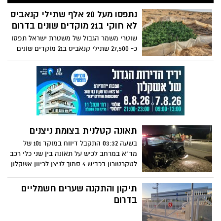
נפצע. חובשים ופראמדיקים של מד"א
מעניקים טיפול רפואי ומפנים לבי"ח סורוקה
נתפסו מעל 20 אלף שתילי קנאביס
גבר כבן 30 כשהוא במצב בינוני.
לא חוקי ב21 מוקדים שונים בדרום
שוטרי משמר הגבול של משטרת ישראל תפסו
כ- 27,500 שתילי קנאביס ב21 מוקדים שונים
בשטחי אש בצאלים.
תאונה קטלנית בצומת ניצנים
בשעה 03:32 התקבל דיווח במוקד 101 של
מד"א במרחב לכיש על תאונה בין שני כלי רכב
לטקרטורון בכביש 4 סמוך לניצן לכיוון אשקלון.
חובשים ופראמדיקים של מד"א קבעו את
מותו של גבר כבן 50 והעניקו טיפול רפואי
תיקון והתקנה שערים חשמליים
ופינו לבית חולים ברזילי את שני נהגי הרכבים
בדרום
שנפגעו קל.