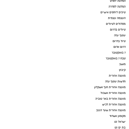
המלצה לסרט
המלצה לסדרה
טיפים ליחסים אישיים
העצמה עצמית
מסלולים לטיולים
טיולים בדרום
עוטף עזה
טיול בדרום
דרום אדום
7 באוקטובר
טבח 7 באוקטובר
מושב
קיבוץ
מועצה אזורית
חדשות עוטף עזה
מועצה אזורית חוף אשקלון
מועצה אזורית אשכול
מועצה אזורית באר טוביה
מועצה אזורית לכיש
מועצה אזורית שער הנגב
מקומון אשדוד
ישראל נט
בת ים נט