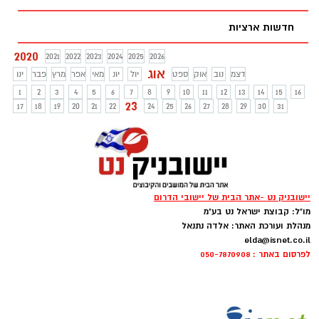
חדשות ארציות
2020
2021
2022
2023
2024
2025
2026
אוג
דצמ
נוב
אוק
ספט
יול
יונ
מאי
אפר
מרץ
פבר
ינו
1
2
3
4
5
6
7
8
9
10
11
12
13
14
15
16
23
17
18
19
20
21
22
24
25
26
27
28
29
30
31
יישובניק נט -אתר הבית של יישובי הדרום
מו"ל: קבוצת ישראל נט בע"מ
מנהלת ועורכת האתר: אלדה נתנאל
elda@isnet.co.il
לפרסום באתר : 050-7870908