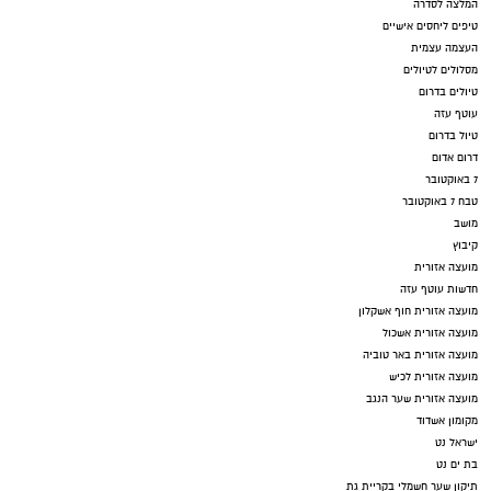
המלצה לסדרה
טיפים ליחסים אישיים
העצמה עצמית
מסלולים לטיולים
טיולים בדרום
עוטף עזה
טיול בדרום
דרום אדום
7 באוקטובר
טבח 7 באוקטובר
מושב
קיבוץ
מועצה אזורית
חדשות עוטף עזה
מועצה אזורית חוף אשקלון
מועצה אזורית אשכול
מועצה אזורית באר טוביה
מועצה אזורית לכיש
מועצה אזורית שער הנגב
מקומון אשדוד
ישראל נט
בת ים נט
תיקון שער חשמלי בקריית גת