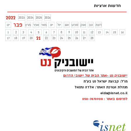
חדשות ארציות
2022
2023
2024
2025
2026
פבר
דצמ
נוב
אוק
ספט
אוג
יול
יונ
מאי
אפר
מרץ
ינו
1
2
3
4
5
6
7
8
9
10
11
12
13
14
15
16
21
17
18
19
20
22
23
24
25
26
27
28
יישובניק נט -אתר הבית של יישובי הדרום
מו"ל: קבוצת ישראל נט בע"מ
מנהלת ועורכת האתר: אלדה נתנאל
elda@isnet.co.il
לפרסום באתר : 050-7870908