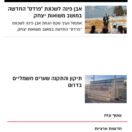
שכר לעובדי ההוראה - בהסתדרות המורים
אומרים כי אין מניעה לשוב לשולחן המו"מ
אבן פינה לשכונת "פרדס" החדשה
ומודיעים כי הלימודים יתקיימו מחר ובחמישי
במושב משואות יצחק
כסדרם
אתמול נערך טקס הנחת אבן פינה לשכונת
"פרדס" החדשה במושב משואות יצחק,
במעמד ראש המועצה האיזורית שפיר, אדיר
נעמן. עוד השתתפו בטקס הקבלן משה קדוש,
שיבנה את השכונה, דרור מאיר, מנכ"ל ענקית
הבידוד הציבורית "פוליביד" ותושבים רבים
מהמושב והסביבה.
תיקון והתקנה שערים חשמליים
בדרום
עוטף עזה
חדשות ארציות