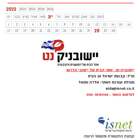
2022
2023
2024
2025
2026
יונ
דצמ
נוב
אוק
ספט
אוג
יול
מאי
אפר
מרץ
פבר
ינו
1
2
3
4
5
6
7
8
9
10
11
12
13
14
15
16
28
17
18
19
20
21
22
23
24
25
26
27
29
30
יישובניק נט -אתר הבית של יישובי הדרום
מו"ל: קבוצת ישראל נט בע"מ
מנהלת ועורכת האתר: אלדה נתנאל
elda@isnet.co.il
לפרסום באתר : 050-7870908
קבוצת התקשורת ומקומוני הרשת: