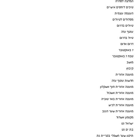
המלצה לסדרה
טיפים ליחסים אישיים
העצמה עצמית
מסלולים לטיולים
טיולים בדרום
עוטף עזה
טיול בדרום
דרום אדום
7 באוקטובר
טבח 7 באוקטובר
מושב
קיבוץ
מועצה אזורית
חדשות עוטף עזה
מועצה אזורית חוף אשקלון
מועצה אזורית אשכול
מועצה אזורית באר טוביה
מועצה אזורית לכיש
מועצה אזורית שער הנגב
מקומון אשדוד
ישראל נט
בת ים נט
תיקון שער חשמלי בקריית גת