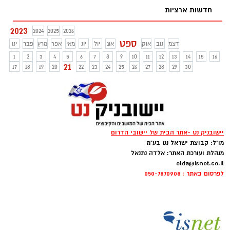
חדשות ארציות
2023
2024
2025
2026
ספט
דצמ
נוב
אוק
אוג
יול
יונ
מאי
אפר
מרץ
פבר
ינו
1
2
3
4
5
6
7
8
9
10
11
12
13
14
15
16
21
17
18
19
20
22
23
24
25
26
27
28
29
30
יישובניק נט -אתר הבית של יישובי הדרום
מו"ל: קבוצת ישראל נט בע"מ
מנהלת ועורכת האתר: אלדה נתנאל
elda@isnet.co.il
לפרסום באתר : 050-7870908