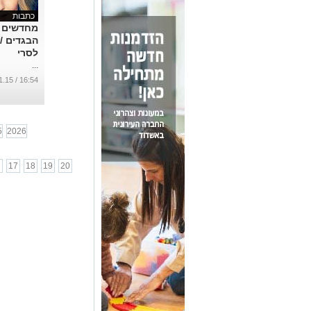
כתבות
מחדשים א
הבגדים / 
לסרי
...
16:54 / 22.11.15
5
2026
6
17
18
19
20