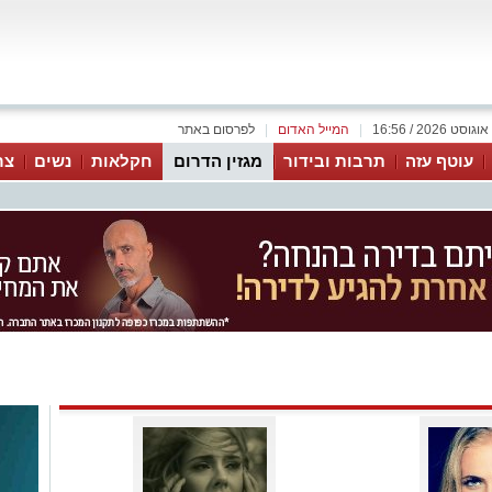
|
המייל האדום
|
לפרסום באתר
עוטף עזה
תרבות ובידור
מגזין הדרום
חקלאות
נשים
צר