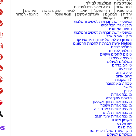
אטרקציות והמלצות לבילוי
דרום אדום
בינה מלאכותית לעסקים
באר טוביה
חוף אשקלון
יואב
לכיש
אהבנו ברשת
אירועים
יהדות
הבלוגים
אינדקס עסקים
פנאי ואוכל
לוח
קורונה - המדור
המיוחד
חקלאות
נטיפס - רשת חברתית לטיפים והמלצות
תיכון אזורי חבל לכיש
תנועת המושבים
נטיפס - רשת חברתית לטיפים והמלצות
תיקון שער חשמלי
הארגון העולמי של יהדות צפון אפריקה
Netips -רשת חברתית לחכמת ההמונים
המלצה לסרט
המלצה לסדרה
טיפים ליחסים אישיים
העצמה עצמית
מסלולים לטיולים
טיולים בדרום
עוטף עזה
טיול בדרום
דרום אדום
7 באוקטובר
טבח 7 באוקטובר
מושב
קיבוץ
מועצה אזורית
חדשות עוטף עזה
מועצה אזורית חוף אשקלון
מועצה אזורית אשכול
מועצה אזורית באר טוביה
מועצה אזורית לכיש
מועצה אזורית שער הנגב
מקומון אשדוד
ישראל נט
בת ים נט
תיקון שער חשמלי בקריית גת
מסלולים לטיולים