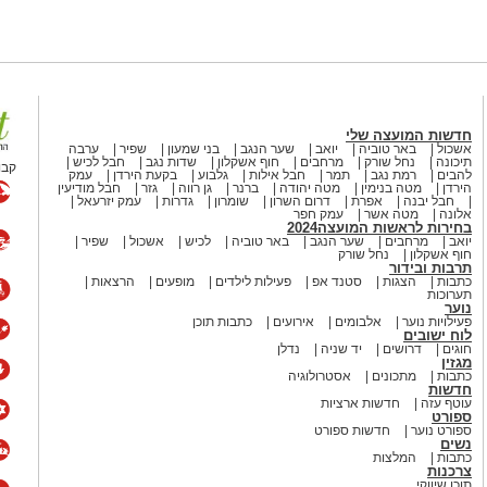
חדשות המועצה שלי
אשכול
באר טוביה
יואב
שער הנגב
בני שמעון
שפיר
ערבה
תיכונה
נחל שורק
מרחבים
חוף אשקלון
שדות נגב
חבל לכיש
קבו
להבים
רמת נגב
תמר
חבל אילות
גלבוע
בקעת הירדן
עמק
הירדן
מטה בנימין
מטה יהודה
ברנר
גן רווה
גזר
חבל מודיעין
חבל יבנה
אפרת
דרום השרון
שומרון
גדרות
עמק יזרעאל
אלונה
מטה אשר
עמק חפר
בחירות לראשות המועצה2024
יואב
מרחבים
שער הנגב
באר טוביה
לכיש
אשכול
שפיר
חוף אשקלון
נחל שורק
תרבות ובידור
כתבות
הצגות
סטנד אפ
פעילות לילדים
מופעים
הרצאות
תערוכות
נוער
פעילויות נוער
אלבומים
אירועים
כתבות תוכן
לוח ישובים
חוגים
דרושים
יד שניה
נדלן
מגזין
כתבות
מתכונים
אסטרולוגיה
חדשות
עוטף עזה
חדשות ארציות
ספורט
ספורט נוער
חדשות ספורט
נשים
כתבות
המלצות
צרכנות
תוכן שיווקי