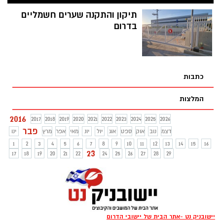
ביטוי ומשלבת בין שלוש תשוקות שלה: צילום,
איפור ואיור.
תיקון והתקנה שערים חשמליים
בדרום
כתבות
המלצות
2016
2017
2018
2019
2020
2021
2022
2023
2024
2025
2026
פבר
דצמ
נוב
אוק
ספט
אוג
יול
יונ
מאי
אפר
מרץ
ינו
1
2
3
4
5
6
7
8
9
10
11
12
13
14
15
16
23
17
18
19
20
21
22
24
25
26
27
28
29
יישובניק נט -אתר הבית של יישובי הדרום