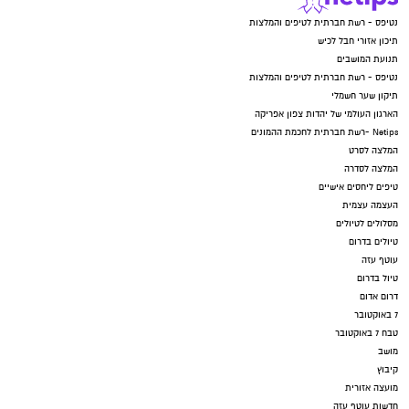
נטיפס - רשת חברתית לטיפים והמלצות
תיכון אזורי חבל לכיש
תנועת המושבים
נטיפס - רשת חברתית לטיפים והמלצות
תיקון שער חשמלי
הארגון העולמי של יהדות צפון אפריקה
Netips -רשת חברתית לחכמת ההמונים
המלצה לסרט
המלצה לסדרה
טיפים ליחסים אישיים
העצמה עצמית
מסלולים לטיולים
טיולים בדרום
עוטף עזה
טיול בדרום
דרום אדום
7 באוקטובר
טבח 7 באוקטובר
מושב
קיבוץ
מועצה אזורית
חדשות עוטף עזה