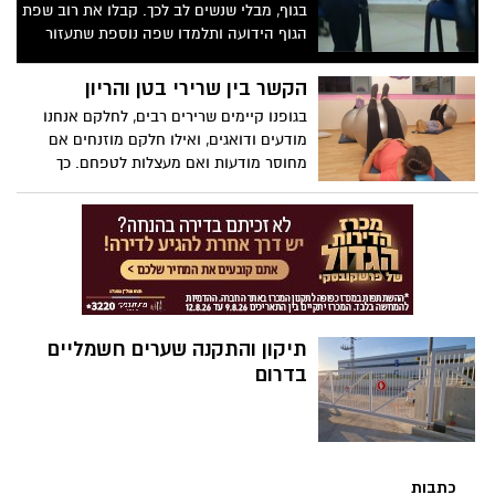
בגוף, מבלי שנשים לב לכך. קבלו את רוב שפת
הגוף הידועה ותלמדו שפה נוספת שתעזור
לכם ללמוד את מי שעומד מולכם
הקשר בין שרירי בטן והריון
בגופנו קיימים שרירים רבים, לחלקם אנחנו
מודעים ודואגים, ואילו חלקם מוזנחים אם
מחוסר מודעות ואם מעצלות לטפחם. כך
למשל, שרירי רצפת האגן הזוכים לעדנה
בשנים האחרונות, אך בעיקר בקרב נשים
בוגרות, או שרירי הבטן שרבים מאתנו
מקדישים להם תשומת-לב רבה כדי לשמור על
"בטן שטוחה" בתקווה לריבועים.
תיקון והתקנה שערים חשמליים
בדרום
כתבות