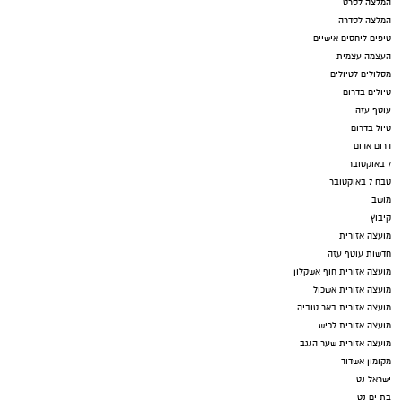
המלצה לסרט
המלצה לסדרה
טיפים ליחסים אישיים
העצמה עצמית
מסלולים לטיולים
טיולים בדרום
עוטף עזה
טיול בדרום
דרום אדום
7 באוקטובר
טבח 7 באוקטובר
מושב
קיבוץ
מועצה אזורית
חדשות עוטף עזה
מועצה אזורית חוף אשקלון
מועצה אזורית אשכול
מועצה אזורית באר טוביה
מועצה אזורית לכיש
מועצה אזורית שער הנגב
מקומון אשדוד
ישראל נט
בת ים נט