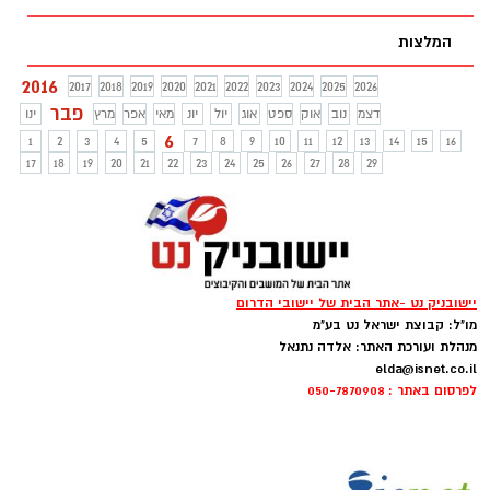
המלצות
2016
2017
2018
2019
2020
2021
2022
2023
2024
2025
2026
פבר
דצמ
נוב
אוק
ספט
אוג
יול
יונ
מאי
אפר
מרץ
ינו
6
1
2
3
4
5
7
8
9
10
11
12
13
14
15
16
17
18
19
20
21
22
23
24
25
26
27
28
29
יישובניק נט -אתר הבית של יישובי הדרום
מו"ל: קבוצת ישראל נט בע"מ
מנהלת ועורכת האתר: אלדה נתנאל
elda@isnet.co.il
לפרסום באתר : 050-7870908