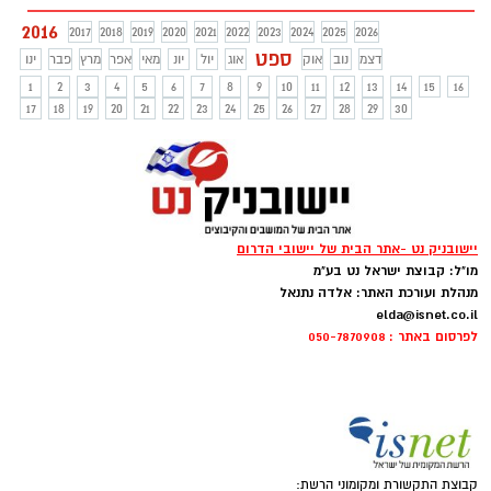
2016
2017
2018
2019
2020
2021
2022
2023
2024
2025
2026
ספט
דצמ
נוב
אוק
אוג
יול
יונ
מאי
אפר
מרץ
פבר
ינו
1
2
3
4
5
6
7
8
9
10
11
12
13
14
15
16
17
18
19
20
21
22
23
24
25
26
27
28
29
30
יישובניק נט -אתר הבית של יישובי הדרום
מו"ל: קבוצת ישראל נט בע"מ
מנהלת ועורכת האתר: אלדה נתנאל
elda@isnet.co.il
לפרסום באתר : 050-7870908
קבוצת התקשורת ומקומוני הרשת: