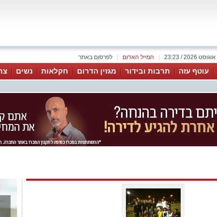
|
המייל האדום
|
לפרסום באתר
עוטף עזה
תרבות ובידור
מגזין הדרום
חקלאות
נשים
צר