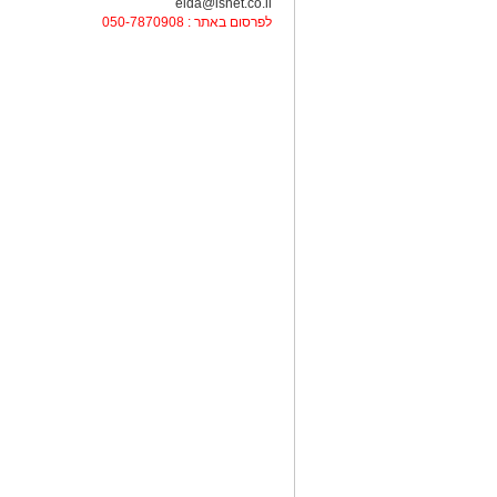
elda@isnet.co.il
לפרסום באתר : 050-7870908