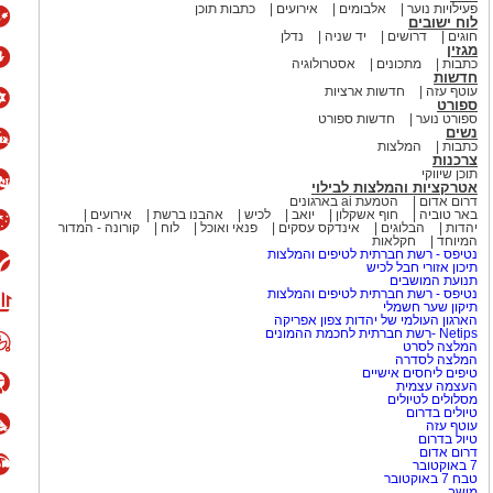
פעילויות נוער
אלבומים
אירועים
כתבות תוכן
לוח ישובים
חוגים
דרושים
יד שניה
נדלן
מגזין
כתבות
מתכונים
אסטרולוגיה
חדשות
עוטף עזה
חדשות ארציות
ספורט
ספורט נוער
חדשות ספורט
נשים
כתבות
המלצות
צרכנות
תוכן שיווקי
אטרקציות והמלצות לבילוי
דרום אדום
הטמעת ai בארגונים
באר טוביה
חוף אשקלון
יואב
לכיש
אהבנו ברשת
אירועים
יהדות
הבלוגים
אינדקס עסקים
פנאי ואוכל
לוח
קורונה - המדור
המיוחד
חקלאות
נטיפס - רשת חברתית לטיפים והמלצות
תיכון אזורי חבל לכיש
תנועת המושבים
נטיפס - רשת חברתית לטיפים והמלצות
תיקון שער חשמלי
הארגון העולמי של יהדות צפון אפריקה
Netips -רשת חברתית לחכמת ההמונים
המלצה לסרט
המלצה לסדרה
טיפים ליחסים אישיים
העצמה עצמית
מסלולים לטיולים
טיולים בדרום
עוטף עזה
טיול בדרום
דרום אדום
7 באוקטובר
טבח 7 באוקטובר
מושב