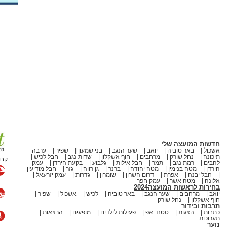
חדשות המועצה שלי
אשכול
באר טוביה
יואב
שער הנגב
בני שמעון
שפיר
ערבה
תיכונה
נחל שורק
מרחבים
חוף אשקלון
שדות נגב
חבל לכיש
קבו
להבים
רמת נגב
תמר
חבל אילות
גלבוע
בקעת הירדן
עמק
הירדן
מטה בנימין
מטה יהודה
ברנר
גן רווה
גזר
חבל מודיעין
חבל יבנה
אפרת
דרום השרון
שומרון
גדרות
עמק יזרעאל
אלונה
מטה אשר
עמק חפר
בחירות לראשות המועצה2024
יואב
מרחבים
שער הנגב
באר טוביה
לכיש
אשכול
שפיר
חוף אשקלון
נחל שורק
תרבות ובידור
כתבות
הצגות
סטנד אפ
פעילות לילדים
מופעים
הרצאות
תערוכות
נוער