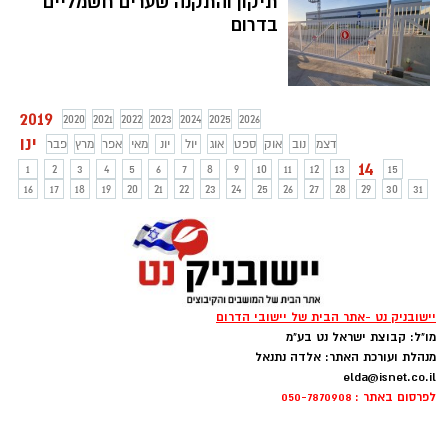
תיקון והתקנה שערים חשמליים
מזוהים יותר מכל עם חג זה. שף מוטי אזולאי,
בדרום
השף הראשי של מלון רימונים גלי כנרת,
הנמנה על מלונות הכתר של רשת מלונות
רימונים, מציע 2 מתכונים העושים שימוש
בסמלי החג ומציע מאפה וחטיף מפירות
2019
2020
2021
2022
2023
2024
2025
2026
יבשים ופיצוחים – עוגיות פיצוחים וחטיף
ינו
WELLNESS (וולנס) ללא אפייה. קל להכנה
דצמ
נוב
אוק
ספט
אוג
יול
יונ
מאי
אפר
מרץ
פבר
בבית ומתאים לסדר החג.
14
1
2
3
4
5
6
7
8
9
10
11
12
13
15
16
17
18
19
20
21
22
23
24
25
26
27
28
29
30
31
יישובניק נט -אתר הבית של יישובי הדרום
מו"ל: קבוצת ישראל נט בע"מ
מנהלת ועורכת האתר: אלדה נתנאל
elda@isnet.co.il
לפרסום באתר : 050-7870908