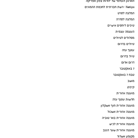
הארגון העולמי של יהדות צפון אפריקה
Netips -רשת חברתית לחכמת ההמונים
המלצה לסרט
המלצה לסדרה
טיפים ליחסים אישיים
העצמה עצמית
מסלולים לטיולים
טיולים בדרום
עוטף עזה
טיול בדרום
דרום אדום
7 באוקטובר
טבח 7 באוקטובר
מושב
קיבוץ
מועצה אזורית
חדשות עוטף עזה
מועצה אזורית חוף אשקלון
מועצה אזורית אשכול
מועצה אזורית באר טוביה
מועצה אזורית לכיש
מועצה אזורית שער הנגב
מקומון אשדוד