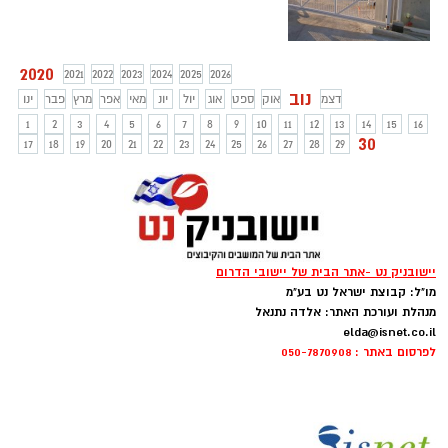
2020
2021
2022
2023
2024
2025
2026
נוב
דצמ
אוק
ספט
אוג
יול
יונ
מאי
אפר
מרץ
פבר
ינו
1
2
3
4
5
6
7
8
9
10
11
12
13
14
15
16
30
17
18
19
20
21
22
23
24
25
26
27
28
29
יישובניק נט -אתר הבית של יישובי הדרום
מו"ל: קבוצת ישראל נט בע"מ
מנהלת ועורכת האתר: אלדה נתנאל
elda@isnet.co.il
לפרסום באתר : 050-7870908