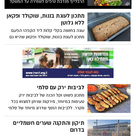
הרבלייף מנדבת טיפים לשמירה על המשקל
והבריאות בחנוכה ובשנה האזרחית החדשה:
מתכון לעוגת בננות, שוקולד ופקאן
ללא גלוטן
עוגה בחושה בקלי קלות ליד הקפה! הפעם
מתכון לעוגת בננות, שוקולד ופקאן שהיא גם
ללא גלוטן!
לביבות ירק עם סלמי
מתכון פשוט וקל הכנה של לביבות ירק
טעימות במיוחד, מירקות שניתן למצוא בכל
מקרר. ללביבות הוסף שדרוג מיוחד של סלמי
סרוולט של מעדני יחיעם, שהופך אותן אפילו
ליותר טעימות. 10 דקות הכנה ויש צלחת
תיקון והתקנה שערים חשמליים
מלאה לביבות זהובות ומענגות על השולחן.
בדרום