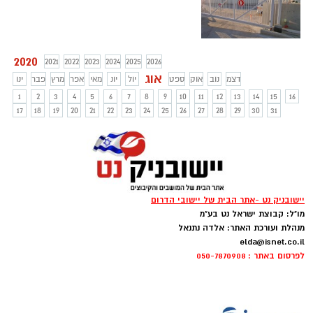
2020
2021
2022
2023
2024
2025
2026
אוג
דצמ
נוב
אוק
ספט
יול
יונ
מאי
אפר
מרץ
פבר
ינו
1
2
3
4
5
6
7
8
9
10
11
12
13
14
15
16
17
18
19
20
21
22
23
24
25
26
27
28
29
30
31
יישובניק נט -אתר הבית של יישובי הדרום
מו"ל: קבוצת ישראל נט בע"מ
מנהלת ועורכת האתר: אלדה נתנאל
elda@isnet.co.il
לפרסום באתר : 050-7870908