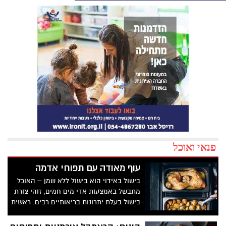
פנאי ואוכל
עוף מאודה עם תפוחי אדמה
בישול באידוי הוא בישול ללא שמן – האוכל
מתבשל באמצעות אדי מים חמים, זוהי צורת
בישול בעלת יתרונות בריאותיים רבים. ראשית
– מאחר ואיננה מצריכה שימוש בשמן,
שמוסיף ערך קלורי למזון, שנית - האידוי שומר