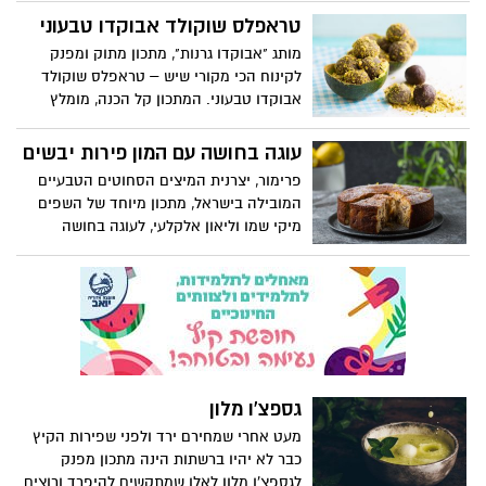
טיקנה(TEEAKNNE), מציע מתכון מנצח
טראפלס שוקולד אבוקדו טבעוני
להכנת קוקטייל קייצי, לרגל השקת סדרת
מותג "אבוקדו גרנות", מתכון מתוק ומפנק
חליטות קרות: COOL SANSATION היחידה
לקינוח הכי מקורי שיש – טראפלס שוקולד
בישראל המיועדת להכנת תה קר ומוצעת
אבוקדו טבעוני. המתכון קל הכנה, מומלץ
בטעמים אקזוטים של תות שדה-תפוז,
להכינו יחד עם הילדים בבילוי משותף
מוחיטו-פירות יער ואפרסק-פסיפלורה, עם כל
בחופשת הקיץ וליהנות מפינוק מתוק, טעים
עוגה בחושה עם המון פירות יבשים
היתרונות הבריאותיים: ללא קפאין, ללא
ומיוחד, בעל ערכים תזונתיים נפלאים של פרי
קלוריות וללא סוכר.
פרימור, יצרנית המיצים הסחוטים הטבעיים
האבוקדו. קיץ שמח ומהנה
המובילה בישראל, מתכון מיוחד של השפים
מיקי שמו וליאון אלקלעי, לעוגה בחושה
נפלאה וחגיגית, קלה להכנה, עם המון פירות
יבשים.
גספצ'ו מלון
מעט אחרי שמחירם ירד ולפני שפירות הקיץ
כבר לא יהיו ברשתות הינה מתכון מפנק
לגספצ'ו מלון לאלו שמתקשים להיפרד ורוצים