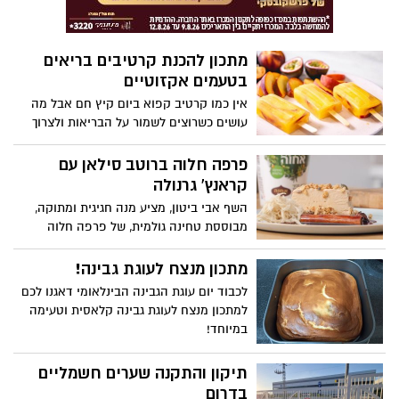
מתכון להכנת קרטיבים בריאים
בטעמים אקזוטיים
אין כמו קרטיב קפוא ביום קיץ חם אבל מה
עושים כשרוצים לשמור על הבריאות ולצרוך
פחות סוכר, קפאין וחומרי צבע ? מכינים את
הקרטיב בבית! מותג התה והחליטות
פרפה חלוה ברוטב סילאן עם
הבינלאומי פומפדור מבית
קראנץ' גרנולה
טיקנה(TEEAKNNE), מציע מתכון מנצח
השף אבי ביטון, מציע מנה חגיגית ומתוקה,
להכנת קרטיבים בריאים וטעימים, לרגל
מבוססת טחינה גולמית, של פרפה חלוה
השקת סדרת החליטות הקרות COOL
ברוטב סילאן עם קראנץ' גרנולה ושערות
SANSATION היחידה בישראל המיועדת
חלוה. מנה נפלאה, מפנקת וטעימה,
מתכון מנצח לעוגת גבינה!
להכנת תה קר ( בטעמים: תות שדה-תפוז,
המתאימה לחגיגה זוגית ומשפחתית וכן
מוחיטו-פירות יער ואפרסק-פסיפלורה).
לכבוד יום עוגת הגבינה הבינלאומי דאגנו לכם
כקינוח באירוח חגיגי.
יתרונות בריאותיים: ללא קפאין, ללא קלוריות
למתכון מנצח לעוגת גבינה קלאסית וטעימה
וללא סוכר.
במיוחד!
תיקון והתקנה שערים חשמליים
בדרום