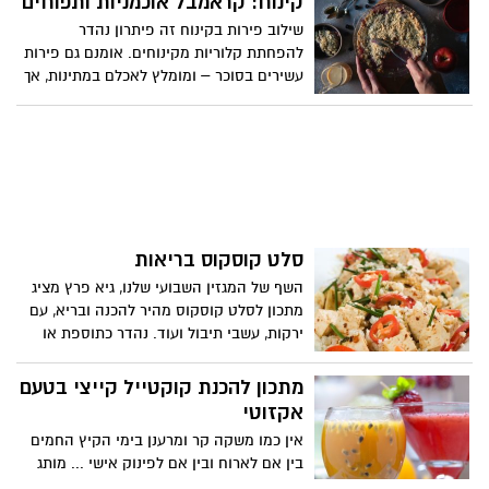
קינוח: קראמבל אוכמניות ותפוחים
על מינרליים וערכים תזונתיים הרבה יותר
שילוב פירות בקינוח זה פיתרון נהדר
מאפיה או בישול.
להפחתת קלוריות מקינוחים. אומנם גם פירות
עשירים בסוכר – ומומלץ לאכלם במתינות, אך
יחד עם זאת הם עשירים בסיבית תזונתיים.
לצד הפירות מכיל הקינוח גם שיבולת שועל
אשר עשירה גם היא בסיבים תזונתיים,
ומסייעת לפעולת מערכת העיכול, בייחוד
לאחר ארוחת חג כבדה.
סלט קוסקוס בריאות
השף של המגזין השבועי שלנו, גיא פרץ מציג
מתכון לסלט קוסקוס מהיר להכנה ובריא, עם
ירקות, עשבי תיבול ועוד. נהדר כתוספת או
כארוחה קלילה.
מתכון להכנת קוקטייל קייצי בטעם
אקזוטי
אין כמו משקה קר ומרענן בימי הקיץ החמים
בין אם לארוח ובין אם לפינוק אישי ... מותג
התה והחליטות הבינלאומי פומפדור מבית