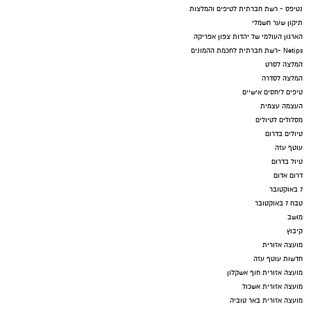
נטיפס - רשת חברתית לטיפים והמלצות
תיקון שער חשמלי
הארגון העולמי של יהדות צפון אפריקה
Netips -רשת חברתית לחכמת ההמונים
המלצה לסרט
המלצה לסדרה
טיפים ליחסים אישיים
העצמה עצמית
מסלולים לטיולים
טיולים בדרום
עוטף עזה
טיול בדרום
דרום אדום
7 באוקטובר
טבח 7 באוקטובר
מושב
קיבוץ
מועצה אזורית
חדשות עוטף עזה
מועצה אזורית חוף אשקלון
מועצה אזורית אשכול
מועצה אזורית באר טוביה