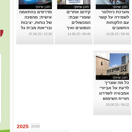
תוכן שיווקי
תוכן שיווקי
תוכן שיווקי
מערכת ניוזלטר
קידום אתרים
מדרסים בהתאמה
לשמירה על קשר
שומרי שבת:
אישית: מהפכה
עם הלקוחות
המכשולים
של נוחות, יציבות
החשובים
הנפוצים ואיך
ובריאות מבית גל
להתגבר עליהם
און קליניק
...
12:28 / 07.08.25
09:46 / 14.08.25
09:49 / 14.08.25
...
...
תוכן שיווקי
כל מה שצריך
לדעת על אביזרי
אמבטיה לשדרוג
חוויית השימוש
...
09:22 / 03.08.25
2025
2026