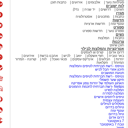
פעילויות נוער
אלבומים
אירועים
כתבות תוכן
לוח ישובים
חוגים
דרושים
יד שניה
נדלן
מגזין
כתבות
מתכונים
אסטרולוגיה
חדשות
עוטף עזה
חדשות ארציות
ספורט
ספורט נוער
חדשות ספורט
נשים
כתבות
המלצות
צרכנות
תוכן שיווקי
אטרקציות והמלצות לבילוי
דרום אדום
קורס ai לעסקים
באר טוביה
חוף אשקלון
יואב
לכיש
אהבנו ברשת
אירועים
יהדות
הבלוגים
אינדקס עסקים
פנאי ואוכל
לוח
קורונה - המדור
המיוחד
חקלאות
נטיפס - רשת חברתית לטיפים והמלצות
תיכון אזורי חבל לכיש
תנועת המושבים
נטיפס - רשת חברתית לטיפים והמלצות
תיקון שער חשמלי
הארגון העולמי של יהדות צפון אפריקה
Netips -רשת חברתית לחכמת ההמונים
המלצה לסרט
המלצה לסדרה
טיפים ליחסים אישיים
העצמה עצמית
מסלולים לטיולים
טיולים בדרום
עוטף עזה
טיול בדרום
דרום אדום
7 באוקטובר
טבח 7 באוקטובר
מושב