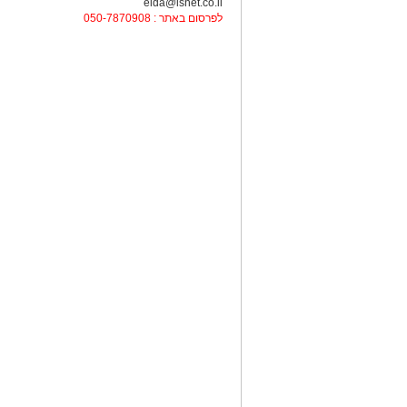
elda@isnet.co.il
לפרסום באתר : 050-7870908