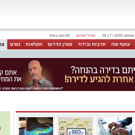
|
המייל האדום
|
לפרסום באתר
עוטף עזה
תרבות ובידור
מגזין הדרום
חקלאות
נשים
צר