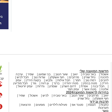
חדשות המועצה שלי
אשכול
באר טוביה
יואב
שער הנגב
בני שמעון
שפיר
ערבה
תיכונה
נחל שורק
מרחבים
חוף אשקלון
שדות נגב
חבל לכיש
קבו
להבים
רמת נגב
תמר
חבל אילות
גלבוע
בקעת הירדן
עמק
הירדן
מטה בנימין
מטה יהודה
ברנר
גן רווה
גזר
חבל מודיעין
חבל יבנה
אפרת
דרום השרון
שומרון
גדרות
עמק יזרעאל
אלונה
מטה אשר
עמק חפר
בחירות לראשות המועצה2024
יואב
מרחבים
שער הנגב
באר טוביה
לכיש
אשכול
שפיר
חוף אשקלון
נחל שורק
תרבות ובידור
כתבות
הצגות
סטנד אפ
פעילות לילדים
מופעים
הרצאות
תערוכות
נוער