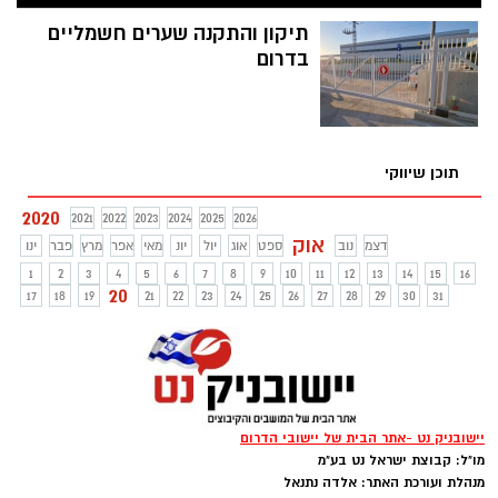
חוק הפיקדון, תוך התחשבות באתגרי משבר
הקורונה. השרה להגנת הסביבה, ח"כ גילה
תיקון והתקנה שערים חשמליים
גמליאל: "אנחנו עושים היום היסטוריה
בדרום
במדינת ישראל, הדרך הטובה ביותר לנקות את
המרחב הציבורי מבקבוקים ריקים ולעודד
מיחזור"
תוכן שיווקי
2020
2021
2022
2023
2024
2025
2026
אוק
דצמ
נוב
ספט
אוג
יול
יונ
מאי
אפר
מרץ
פבר
ינו
1
2
3
4
5
6
7
8
9
10
11
12
13
14
15
16
20
17
18
19
21
22
23
24
25
26
27
28
29
30
31
יישובניק נט -אתר הבית של יישובי הדרום
מו"ל: קבוצת ישראל נט בע"מ
מנהלת ועורכת האתר: אלדה נתנאל