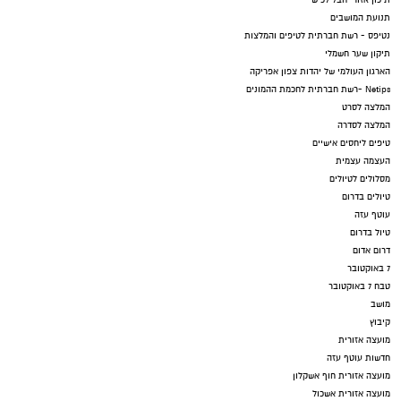
תיכון אזורי חבל לכיש
תנועת המושבים
נטיפס - רשת חברתית לטיפים והמלצות
תיקון שער חשמלי
הארגון העולמי של יהדות צפון אפריקה
Netips -רשת חברתית לחכמת ההמונים
המלצה לסרט
המלצה לסדרה
טיפים ליחסים אישיים
העצמה עצמית
מסלולים לטיולים
טיולים בדרום
עוטף עזה
טיול בדרום
דרום אדום
7 באוקטובר
טבח 7 באוקטובר
מושב
קיבוץ
מועצה אזורית
חדשות עוטף עזה
מועצה אזורית חוף אשקלון
מועצה אזורית אשכול