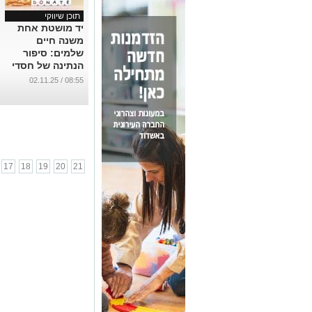
תוכן שיווקי
יד מושטת אחת
משנה חיים
שלמים: סיפור
הנתינה של חסדי
נעמי
08:55 / 02.11.25
...
17
18
19
20
21