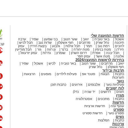
חדשות המועצה שלי
אשכול
באר טוביה
יואב
שער הנגב
בני שמעון
שפיר
ערבה
תיכונה
נחל שורק
מרחבים
חוף אשקלון
שדות נגב
חבל לכיש
קבו
להבים
רמת נגב
תמר
חבל אילות
גלבוע
בקעת הירדן
עמק
הירדן
מטה בנימין
מטה יהודה
ברנר
גן רווה
גזר
חבל מודיעין
חבל יבנה
אפרת
דרום השרון
שומרון
גדרות
עמק יזרעאל
אלונה
מטה אשר
עמק חפר
בחירות לראשות המועצה2024
יואב
מרחבים
שער הנגב
באר טוביה
לכיש
אשכול
שפיר
חוף אשקלון
נחל שורק
תרבות ובידור
כתבות
הצגות
סטנד אפ
פעילות לילדים
מופעים
הרצאות
תערוכות
נוער
פעילויות נוער
אלבומים
אירועים
כתבות תוכן
לוח ישובים
חוגים
דרושים
יד שניה
נדלן
מגזין
כתבות
מתכונים
אסטרולוגיה
חדשות
עוטף עזה
חדשות ארציות
ספורט
ספורט נוער
חדשות ספורט
נשים
כתבות
המלצות
צרכנות
תוכן שיווקי