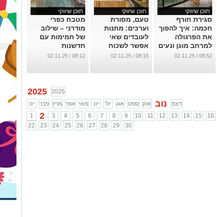
תוכן שיווקי
תוכן שיווקי
תוכן שיווקי
סגירת חורף
טעם, מסורת
מטבח כפרי
חכמה: איך להפוך
וערכים: מתנות
מודרני – שילוב
את הפרגולה
לעובדים שאי
של חמימות עם
למרחב מוגן ונעים
אפשר לשכוח
חדשנות
כל השנה
...
...
08:12 / 02.11.25
08:15 / 02.11.25
08:52 / 02.11.25
...
2025
2026
נוב
דצמ
אוק
ספט
אוג
יול
יונ
מאי
אפר
מרץ
פבר
ינו
2
1
3
4
5
6
7
8
9
10
11
12
13
14
15
16
22
23
24
25
26
27
28
29
30