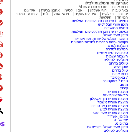
אטרקציות והמלצות לבילוי
דרום אדום
שדרוג תוכנה עם AI
באר טוביה
חוף אשקלון
יואב
לכיש
אהבנו ברשת
אירועים
יהדות
הבלוגים
אינדקס עסקים
פנאי ואוכל
לוח
קורונה - המדור
המיוחד
חקלאות
נטיפס - רשת חברתית לטיפים והמלצות
תיכון אזורי חבל לכיש
תנועת המושבים
נטיפס - רשת חברתית לטיפים והמלצות
תיקון שער חשמלי
הארגון העולמי של יהדות צפון אפריקה
Netips -רשת חברתית לחכמת ההמונים
המלצה לסרט
המלצה לסדרה
טיפים ליחסים אישיים
העצמה עצמית
מסלולים לטיולים
טיולים בדרום
עוטף עזה
טיול בדרום
דרום אדום
7 באוקטובר
טבח 7 באוקטובר
מושב
קיבוץ
מועצה אזורית
חדשות עוטף עזה
מועצה אזורית חוף אשקלון
מועצה אזורית אשכול
מועצה אזורית באר טוביה
מועצה אזורית לכיש
מועצה אזורית שער הנגב
מקומון אשדוד
ישראל נט
בת ים נט
תיקון שער חשמלי בקריית גת
מסלולים לטיולים