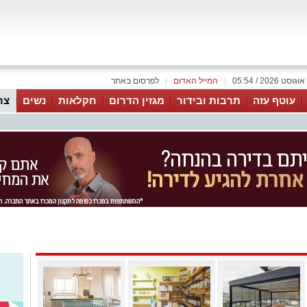
|
המייל האדום
|
לפרסום באתר
עוטף עזה
תרבות ובידור
מגזין הדרום
חקלאות
נשים
צר