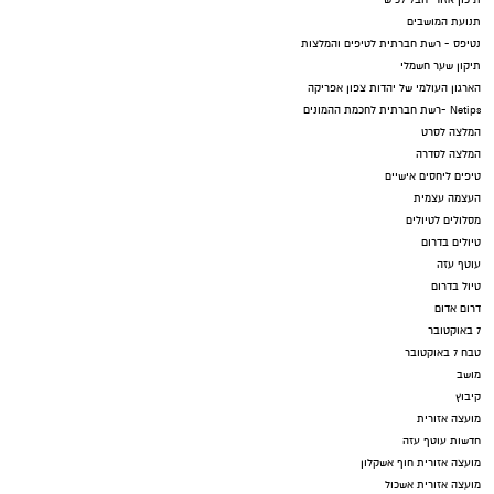
תיכון אזורי חבל לכיש
תנועת המושבים
נטיפס - רשת חברתית לטיפים והמלצות
תיקון שער חשמלי
הארגון העולמי של יהדות צפון אפריקה
Netips -רשת חברתית לחכמת ההמונים
המלצה לסרט
המלצה לסדרה
טיפים ליחסים אישיים
העצמה עצמית
מסלולים לטיולים
טיולים בדרום
עוטף עזה
טיול בדרום
דרום אדום
7 באוקטובר
טבח 7 באוקטובר
מושב
קיבוץ
מועצה אזורית
חדשות עוטף עזה
מועצה אזורית חוף אשקלון
מועצה אזורית אשכול