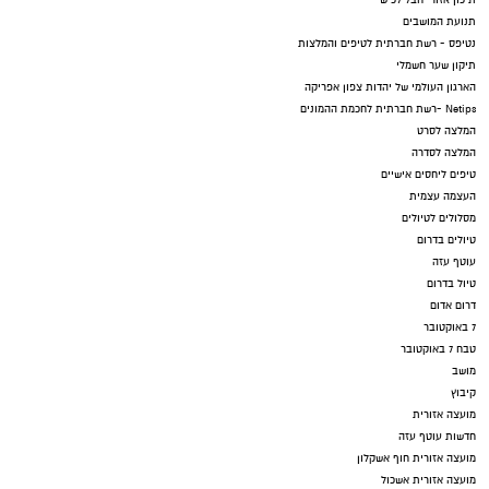
תיכון אזורי חבל לכיש
תנועת המושבים
נטיפס - רשת חברתית לטיפים והמלצות
תיקון שער חשמלי
הארגון העולמי של יהדות צפון אפריקה
Netips -רשת חברתית לחכמת ההמונים
המלצה לסרט
המלצה לסדרה
טיפים ליחסים אישיים
העצמה עצמית
מסלולים לטיולים
טיולים בדרום
עוטף עזה
טיול בדרום
דרום אדום
7 באוקטובר
טבח 7 באוקטובר
מושב
קיבוץ
מועצה אזורית
חדשות עוטף עזה
מועצה אזורית חוף אשקלון
מועצה אזורית אשכול