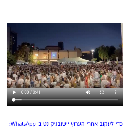
‏כדי לעקוב אחרי הערוץ יישובניק נט ב-WhatsApp:‏‏‏