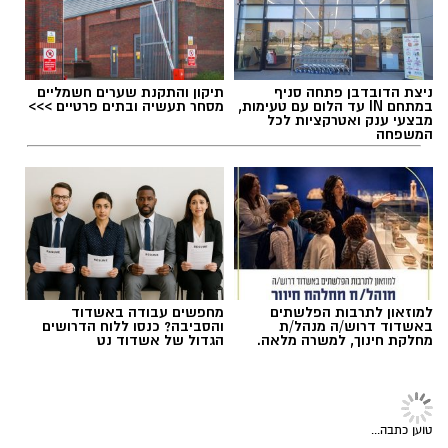
סערה בעולם המוזיקה: הכוכב הבריטי הוותיק יצא
בגלוי לצד ישראל – והשיר החדש מסעיר את
תגים:
טקסט פוליטי
,
שירים פוליטיים
,
אמירה
הרשת
חברתית
ניצת הדובדבן פתחה סניף
תיקון והתקנת שערים חשמליים
במתחם IN עד הלום עם טעימות,
מסחר תעשיה ובתים פרטיים >>>
מבצעי ענק ואטרקציות לכל
המשפחה
למוזאון לתרבות הפלשתים
מחפשים עבודה באשדוד
באשדוד דרוש/ה מנהל/ת
והסביבה? כנסו ללוח הדרושים
מחלקת חינוך, למשרה מלאה.
הגדול של אשדוד נט
הזמר הבריטי בוי ג'ורג', מהקולות המזוהים ביותר