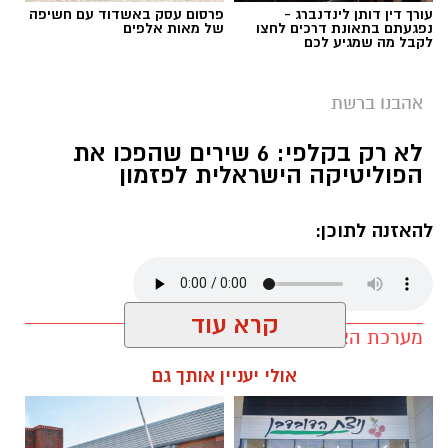
עורך דין דותן לינדנברג -
פרסום עסק באשדוד עם חשיפה
נפגעתם בתאונת דרכים לחצו
של מאות אלפים
לקבל מה שמגיע לכם
אהבנו ברשת
בוי ג'ורג' השיר החדש שתומך בישראל הקשיבו
לא רק בקלפי: 6 שירים שהפכו את
למילים וצפו בקלפי הרשמי
הפוליטיקה הישראלית לפזמון
בוי ג'ורג' השיר החדש שתומך בישראל הקשיבו
להאזנה לתוכן:
למילים וצפו בקלפי הרשמי. הזמר הבריטי Boy
George מעורר סערה בינלאומית בעקבות שיר
חדש בשם "We Will Dance Again"
("עוד
נרקוד"), שבו הוא מביע תמיכה בישראל ובקורבנות
מערכת האתר / 09:33 07.08.26
מתקפת הטרור של 7 באוקטובר. השיר שואב
קרא עוד
השראה מהאירועים הקשים שהתרחשו בפסטיבל
הנובה ומהפגיעה באלפי אזרחים ישראלים.
אולי יעניין אותך גם