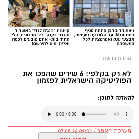
ניצת הדובדבן פתחה סניף
קייטנת "נינג'ה לזוז" באשדוד
במתחם IN עד הלום עם טעימות,
חוזרת בענק: בלי מחזורים, בלי
מבצעי ענק ואטרקציות לכל
התחייבות- אתם קובעים לכמה
המשפחה
ואיזה ימים להירשם!
אהבנו ברשת
בוי ג'ורג' השיר החדש שתומך בישראל הקשיבו
לא רק בקלפי: 6 שירים שהפכו את
למילים וצפו בקלפי הרשמי
הפוליטיקה הישראלית לפזמון
בוי ג'ורג' השיר החדש שתומך בישראל הקשיבו
להאזנה לתוכן:
למילים וצפו בקלפי הרשמי. הזמר הבריטי Boy
George מעורר סערה בינלאומית בעקבות שיר
חדש בשם "We Will Dance Again"
("עוד
נרקוד"), שבו הוא מביע תמיכה בישראל ובקורבנות
מערכת האתר / 09:33 07.08.26
מתקפת הטרור של 7 באוקטובר. השיר שואב