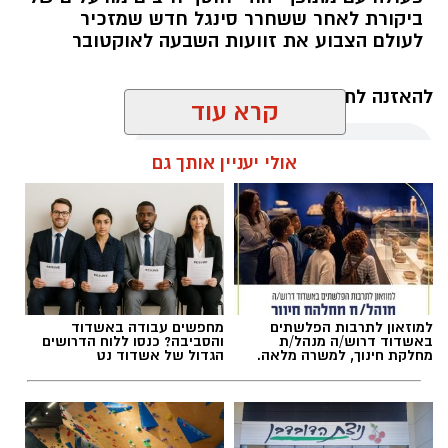
ביקורת לאחר ששחרר סינגל חדש שמזכיר
לעולם הצבוע את זוועות השבעה לאוקטובר
להאזנה לתוכן:
קרא עוד
אולי יעניין אותך גם
מערכת האתר / 09:35 07.08.26
למוזאון לתרבות הפלשתים
מחפשים עבודה באשדוד
באשדוד דרוש/ה מנהל/ת
והסביבה? כנסו ללוח הדרושים
תגים:
בוי ג'ורג'
מחלקת חינוך, למשרה מלאה.
הגדול של אשדוד נט