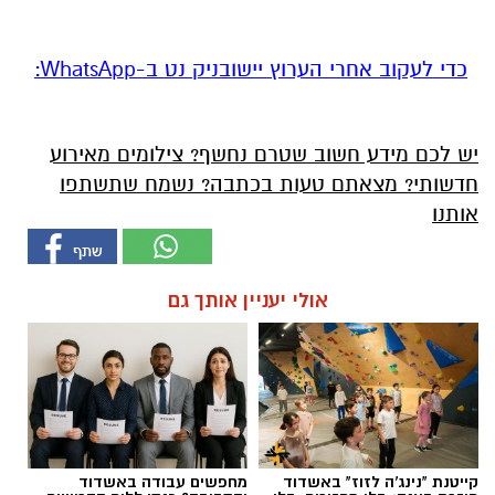
‏כדי לעקוב אחרי הערוץ יישובניק נט ב-WhatsApp:‏‏‏
יש לכם מידע חשוב שטרם נחשף? צילומים מאירוע
חדשותי? מצאתם טעות בכתבה? נשמח שתשתפו
אותנו
אולי יעניין אותך גם
קייטנת "נינג'ה לזוז" באשדוד
מחפשים עבודה באשדוד