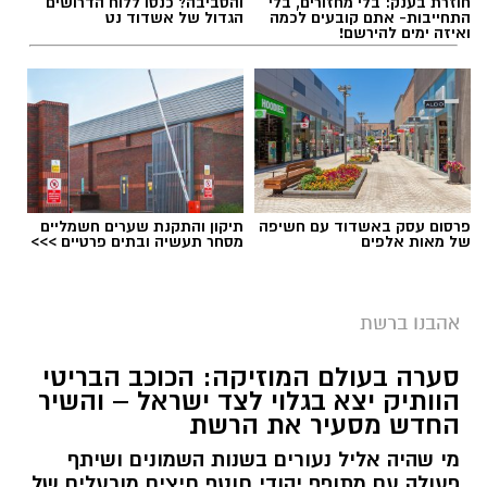
חוזרת בענק: בלי מחזורים, בלי
והסביבה? כנסו ללוח הדרושים
התחייבות- אתם קובעים לכמה
הגדול של אשדוד נט
ואיזה ימים להירשם!
פרסום עסק באשדוד עם חשיפה
תיקון והתקנת שערים חשמליים
של מאות אלפים
מסחר תעשיה ובתים פרטיים >>>
אהבנו ברשת
סערה בעולם המוזיקה: הכוכב הבריטי
הוותיק יצא בגלוי לצד ישראל – והשיר
החדש מסעיר את הרשת
מי שהיה אליל נעורים בשנות השמונים ושיתף
פעולה עם מתופף יהודי חוטף חיצים מורעלים של