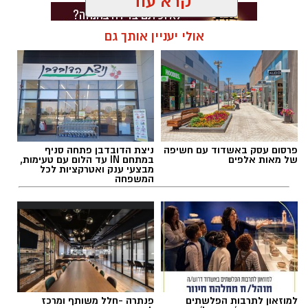
קרא עוד
השראה מהאירועים הקשים שהתרחשו בפסטיבל
הנובה ומהפגיעה באלפי אזרחים ישראלים.
אולי יעניין אותך גם
סערה בעולם המוזיקה: הכוכב הבריטי הוותיק יצא
בגלוי לצד ישראל – והשיר החדש מסעיר את
תגים:
טקסט פוליטי
,
שירים פוליטיים
,
אמירה
הרשת
חברתית
פרסום עסק באשדוד עם חשיפה
ניצת הדובדבן פתחה סניף
של מאות אלפים
במתחם IN עד הלום עם טעימות,
מבצעי ענק ואטרקציות לכל
המשפחה
למוזאון לתרבות הפלשתים
פנתרה -חלל משותף ומרכז