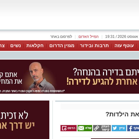
|
המייל האדום
|
לפרסום באתר
עוטף עזה
תרבות ובידור
מגזין הדרום
חקלאות
נשים
צר
ת הילדות?