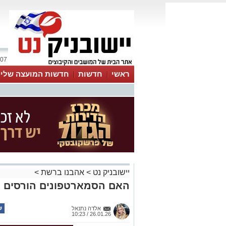
07 אוגוסט 2026 / 19:31
ראשי
חדשות
חדשות המועצה שלי
אינדקס עסקים
לוח
טיפים והמלצות
יישובניק נט
>
אהבנו ברשת
>
האם הסמארטפונים הורסים א
אלדה נתנאל
26.01.26 / 10:23