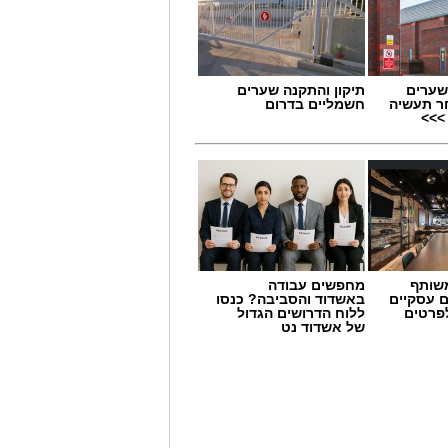
שערים
תיקון והתקנה שערים
ר תעשיה
חשמליים בדרום
>>>
שותף
מחפשים עבודה
 הקשיבו למילים וצפו בקלפי
ם עסקיים
באשדוד והסביבה? כנסו
לפרטים
ללוח הדרושים הגדול
של אשדוד נט
שראל הקשיבו למילים וצפו
בקלפי הרשמי. הזמר הבריטי Boy George מעורר סערה
We W"
כה בישראל ובקורבנות מתקפת
יר שואב השראה מהאירועים הקשים