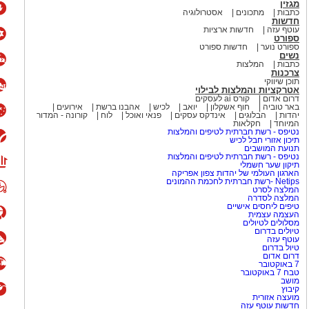
מגזין
Karma Chameleon", "Do You Really 
כתבות
מתכונים
אסטרולוגיה
חדשות
היה ג'ון מוס, יהודי ממוצא בריטי.
עוטף עזה
חדשות ארציות
אל ואף הופיע בפני קהל מקומי.
ספורט
ספורט נוער
חדשות ספורט
נשים
הפופ הבריטי
כתבות
המלצות
צרכנות
תוכן שיווקי
אטרקציות והמלצות לבילוי
 בפסטיבל הנובה
וביישובי
דרום אדום
קורס ai לעסקים
ן והתמודדות עם האובדן. בוי
באר טוביה
חוף אשקלון
יואב
לכיש
אהבנו ברשת
אירועים
יהדות
הבלוגים
אינדקס עסקים
פנאי ואוכל
לוח
קורונה - המדור
ורבנות להיזכר ואת הצורך
המיוחד
חקלאות
נטיפס - רשת חברתית לטיפים והמלצות
מוש בביטוי "עוד נרקוד", שהפך
תיכון אזורי חבל לכיש
תנועת המושבים
נטיפס - רשת חברתית לטיפים והמלצות
תיקון שער חשמלי
הארגון העולמי של יהדות צפון אפריקה
ת שונאי ישראל באשר הם?. ראשית
Netips -רשת חברתית לחכמת ההמונים
המלצה לסרט
 לא יותר מאשר שריד ישן נושן
המלצה לסדרה
טיפים ליחסים אישיים
של האימפריה האנגלית המפוארת. עם כמעט 20% אוכלוסייית
העצמה עצמית
 מפרגון לישראל או ליהודים
מסלולים לטיולים
טיולים בדרום
ותי באי האנגלי המתפורר.
עוטף עזה
טיול בדרום
דרום אדום
7 באוקטובר
סיסיפי ולמסיבת הנובה
טבח 7 באוקטובר
מושב
קיבוץ
בל לפני בואו נתענג על השיר
מועצה אזורית
חדשות עוטף עזה