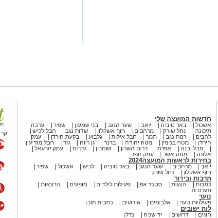
ה באלפי אזרחים ישראלים.
טי הוותיק יצא בגלוי לצד
 הרשת
המזוהים ביותר עם עולם הפופ של
מים האחרונים במרכז סערה בינלאומית
מיכה בישראל ובקורבנות מתקפת
"
We Will Dance Again
רשתות החברתיות ומעורר ויכוח
ם ברחבי העולם.
חדשות המועצה שלי
רתי במשך שנים סימפטיה
אשכול
באר טוביה
יואב
שער הנגב
בני שמעון
שפיר
ערבה
תיכונה
נחל שורק
מרחבים
חוף אשקלון
שדות נגב
חבל לכיש
המלחמה כמעט הצלחתי לתפוס את
קבו
להבים
רמת נגב
תמר
חבל אילות
גלבוע
בקעת הירדן
עמק
בל כמו הקריירה שלו לאחר שנות
הירדן
מטה בנימין
מטה יהודה
ברנר
גן רווה
גזר
חבל מודיעין
חבל יבנה
אפרת
דרום השרון
שומרון
גדרות
עמק יזרעאל
אלונה
מטה אשר
עמק חפר
בחירות לראשות המועצה2024
יואב
מרחבים
שער הנגב
באר טוביה
לכיש
אשכול
שפיר
כבר הספיק לשכוח את להיטי
חוף אשקלון
נחל שורק
תרבות ובידור
כתבות
הצגות
סטנד אפ
פעילות לילדים
מופעים
הרצאות
תערוכות
נוער
המצליחה Culture Club
פעילויות נוער
אלבומים
אירועים
כתבות תוכן
לוח ישובים
(מועדון תרבות), שהפכה לאחת הלהקות הבולטות של שנות ה־80 עם
חוגים
דרושים
יד שניה
נדלן