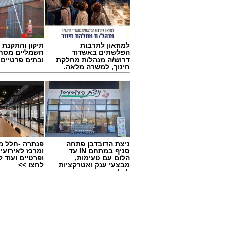
למוזאון לתרבות
תיקון והתקנת 
הפלשתים באשדוד
חשמליים מסח
דרוש/ה מנהל/ת מחלקת
ובתים פרטיים 
חינוך, למשרה מלאה.
ניצת הדובדבן פתחה
פנתרה -חלל מ
בוי ג'ורג' השיר החדש שתומך בישראל
סניף במתחם IN עד
ומרכז לאירועי
הרשמי
הלום עם טעימות,
ופרטיים ועוד 
מבצעי ענק ואטרקציות
לחצו >>
לכל המשפחה
בוי ג'ורג' השיר החדש שתומך בי
בינלאומית בעקבות שיר חדש בשם "ill Dance Again
("עוד נרקוד"), שבו הוא מביע תמי
הטרור של 7 באוקטובר. הש