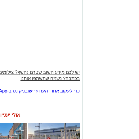
יש לכם מידע חשוב שטרם נחשף? צילומים
בכתבה? נשמח שתשתפו אותנו
‏כדי לעקוב אחרי הערוץ יישובניק נט ב-WhatsApp:‏‏‏
אולי יעניי