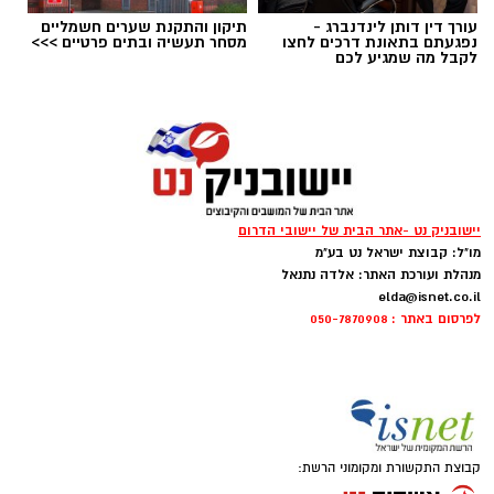
עורך דין דותן לינדנברג -
תיקון והתקנת שערים חשמליים
נפגעתם בתאונת דרכים לחצו
מסחר תעשיה ובתים פרטיים >>>
לקבל מה שמגיע לכם
‏כדי לעקוב אחרי הערוץ יישובניק נט ב-WhatsApp:‏‏‏
יישובניק נט -אתר הבית של יישובי הדרום
מו"ל: קבוצת ישראל נט בע"מ
מנהלת ועורכת האתר: אלדה נתנאל
elda@isnet.co.il
יש לכם מידע חשוב שטרם נחשף? צילומים מאירוע
לפרסום באתר : 050-7870908
חדשותי? מצאתם טעות בכתבה? נשמח שתשתפו
אותנו
קבוצת התקשורת ומקומוני הרשת: