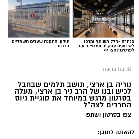
פנתרה -חלל משותף ומרכז
תיקון והתקנה שערים חשמליים
לאירועים עסקיים ופרטיים ועוד
בדרום
לפרטים לחצו >>
אהבנו ברשת
‏כדי לעקוב אחרי הערוץ יישובניק נט ב-WhatsApp:‏‏‏
נוריה בן ארצי, תושב תלמים שבחבל
לכיש ובנו של הרב ניר בן ארצי, מעלה
יש לכם מידע חשוב שטרם נחשף? צילומים מאירוע
בסרטון מרגש במיוחד את סוגיית גיוס
החרדים לצה"ל
חדשותי? מצאתם טעות בכתבה? נשמח שתשתפו
אותנו
צפו בסרטון ושתפו
להאזנה לתוכן: