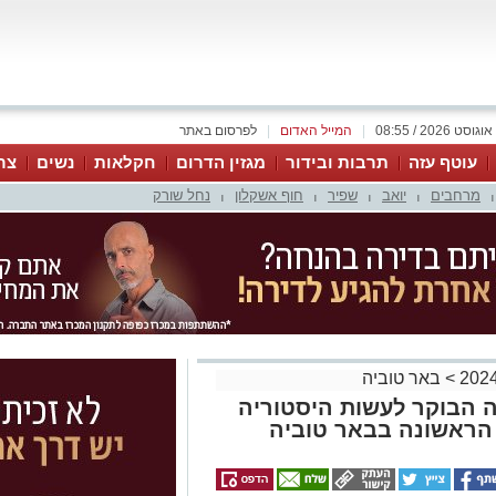
|
המייל האדום
|
לפרסום באתר
עוטף עזה
תרבות ובידור
מגזין הדרום
חקלאות
נשים
צר
מרחבים
יואב
שפיר
חוף אשקלון
נחל שורק
|
|
|
|
|
>
באר טוביה
 הבוקר לעשות היסטוריה
הראשונה בבאר טוביה