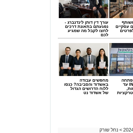
שותף
עורך דין דותן לינדנברג -
ם עסקיים
נפגעתם בתאונת דרכים
לפרטים
לחצו לקבל מה שמגיע
לכם
 פתחה
מחפשים עבודה
סניף במתחם IN עד
באשדוד והסביבה? כנסו
ות,
ללוח הדרושים הגדול
טרקציות
של אשדוד נט
>
נחל שורק