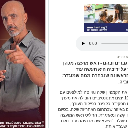
 טוביה
ברים ובהם - ראש מועצה מכהן
על יריביה היא תעשה עוד
הראשונה שנבחרה ממה שמוגדר:
ביה.
את הקמפיין שלה וגוייסה למילואים עם
פרוץ המלחמה בעזה. במשך למעלה מ -100 ימים אינטנסיביים הובילה את מערך
 תפקידה כקצינה בפיקוד העורף,
ם באיזור שבתחום האחריות שלה. בסיום
ה קשה ומאתגרת, החליט ראש המועצה
פועלה. "היא אישה מדהימה עם יכולת
ש שעבד איתה.