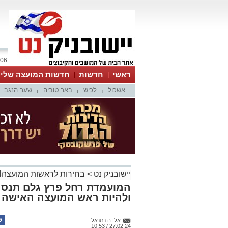
06 אוגוסט 2026 / 08:55
ראשי
חדשות
חדשות המועצה שלי
אשכול
לכיש
באר טוביה
שער הנגב
אינדקס עסקים
לוח
טיפים והמלצות
|
|
|
יישובניק נט
>
בחירות לראשות המועצה2024
המועמדת רחל פרץ גלם תנסה
ולהיות ראש המועצה האישה 
אלדה נתנאל
27.02.24 / 10:53