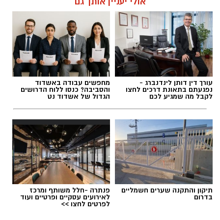
אולי יעניין אותך גם
ההייטק והתעשייה הביטחונית הישראלית, ובוצע
כחלק מפעילות האחריות החברתית של התעשייה
האווירית.
להאזנה לתוכן:
עורך דין דותן לינדנברג -
מחפשים עבודה באשדוד
נפגעתם בתאונת דרכים לחצו
והסביבה? כנסו ללוח הדרושים
לקבל מה שמגיע לכם
הגדול של אשדוד נט
אלדה נתנאל / 12:53 21.06.26
תגים:
אלתא אשדוד נחל שורק
תיקון והתקנה שערים חשמליים
פנתרה -חלל משותף ומרכז
בדרום
לאירועים עסקיים ופרטיים ועוד
לפרטים לחצו >>