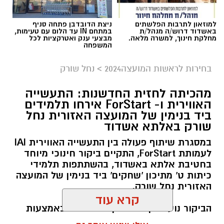
למוזאון לתרבות הפלשתים
ניצת הדובדבן פתחה סניף
באשדוד דרוש/ה מנהל/ת
במתחם IN עד הלום עם טעימות,
מחלקת חינוך, למשרה מלאה.
מבצעי ענק ואטרקציות לכל
המשפחה
בחירות לראשות המועצה2024
>
נחל שורק
מהכיתה לחזית החדשנות: התעשייה
האווירית ו- ForStart אירחו תלמידים
ביד בנימין של המועצה האזורית נחל
שורק באלתא אשדוד
במסגרת שיתוף פעולה בין התעשייה האווירית IAI
לעמותת ForStart, התקיים ביקור חינוכי מיוחד
בחטיבת אלתא באשדוד, בהשתתפות תלמידי
כיתות ט' מתיכון 'שחקים' ביד בנימין של המועצה
האזורית נחל שורק.
קרא עוד
הביקור נועד לקדם שוויון הזדמנויות באמצעות
חינוך טכנולוגי וחשיפת בני ובנות נוער לעולמות