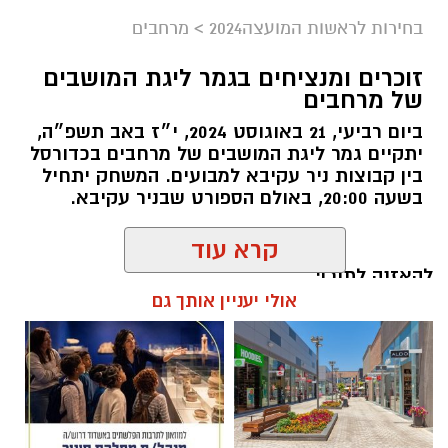
בחירות לראשות המועצה2024
>
מרחבים
זוכרים ומנציחים בגמר ליגת המושבים
של מרחבים
ביום רביעי, 21 באוגוסט 2024, י״ז באב תשפ״ה,
יתקיים גמר ליגת המושבים של מרחבים בכדורסל
בין קבוצות ניר עקיבא למבועים. המשחק יתחיל
בשעה 20:00, באולם הספורט שבניר עקיבא.
קרדיט צילום: IAI.
להאזנה לתוכן:
קרא עוד
במהלך הביקור שמעו התלמידים על פעילות חטיבת
אולי יעניין אותך גם
אלתא של התעשייה האווירית ועל המערכות
המתקדמות שהיא מפתחת להגנה על ביטחון
אלדה נתנאל / 09:47 21.08.24
המדינה. בהמשך העמיקו התלמידים בעולם המכ"ם,
לתהליכי הפיתוח והיישומים המבצעיים, וסיירו