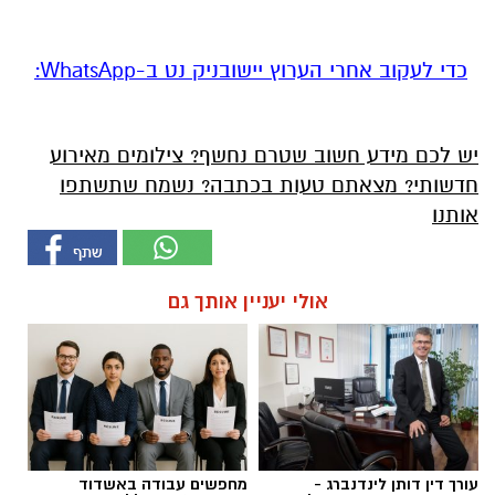
‏כדי לעקוב אחרי הערוץ יישובניק נט ב-WhatsApp:‏‏‏
יש לכם מידע חשוב שטרם נחשף? צילומים מאירוע
חדשותי? מצאתם טעות בכתבה? נשמח שתשתפו
אותנו
אולי יעניין אותך גם
עורך דין דותן לינדנברג -
מחפשים עבודה באשדוד