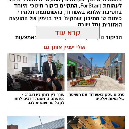
לעמותת ForStart, התקיים ביקור חינוכי מיוחד
בחטיבת אלתא באשדוד, בהשתתפות תלמידי
כיתות ט' מתיכון 'שחקים' ביד בנימין של המועצה
האזורית נחל שורק.
קרא עוד
הביקור נועד לקדם שוויון הזדמנויות באמצעות
חינוך טכנולוגי וחשיפת בני ובנות נוער לעולמות
אולי יעניין אותך גם
ההייטק והתעשייה הביטחונית הישראלית, ובוצע
כחלק מפעילות האחריות החברתית של התעשייה
האווירית.
להאזנה לתוכן:
פרסום עסק באשדוד עם חשיפה
עורך דין דותן לינדנברג -
של מאות אלפים
נפגעתם בתאונת דרכים לחצו
לקבל מה שמגיע לכם
אלדה נתנאל / 12:53 21.06.26