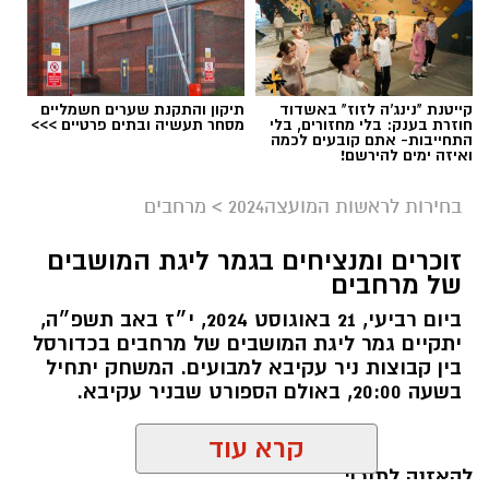
תגים:
אלתא אשדוד נחל שורק
קייטנת "נינג'ה לזוז" באשדוד
תיקון והתקנת שערים חשמליים
חוזרת בענק: בלי מחזורים, בלי
מסחר תעשיה ובתים פרטיים >>>
התחייבות- אתם קובעים לכמה
ואיזה ימים להירשם!
בחירות לראשות המועצה2024
>
מרחבים
זוכרים ומנציחים בגמר ליגת המושבים
של מרחבים
ביום רביעי, 21 באוגוסט 2024, י״ז באב תשפ״ה,
יתקיים גמר ליגת המושבים של מרחבים בכדורסל
בין קבוצות ניר עקיבא למבועים. המשחק יתחיל
בשעה 20:00, באולם הספורט שבניר עקיבא.
קרדיט צילום: IAI.
להאזנה לתוכן: