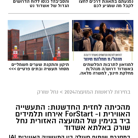
נפגעתם בתאונת דרכים לחצו
והסביבה? כנסו ללוח הדרושים
לקבל מה שמגיע לכם
הגדול של אשדוד נט
למוזאון לתרבות הפלשתים
תיקון והתקנת שערים חשמליים
באשדוד דרוש/ה מנהל/ת
מסחר תעשיה ובתים פרטיים >>>
מחלקת חינוך, למשרה מלאה.
בחירות לראשות המועצה2024
>
נחל שורק
מהכיתה לחזית החדשנות: התעשייה
האווירית ו- ForStart אירחו תלמידים
ביד בנימין של המועצה האזורית נחל
שורק באלתא אשדוד
במסגרת שיתוף פעולה בין התעשייה האווירית IAI